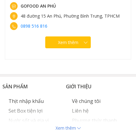
GOFOOD AN PHÚ
48 đường 15 An Phú, Phường Bình Trưng, TPHCM
0898 516 816
Xem thêm
SẢN PHẨM
GIỚI THIỆU
Thịt nhập khẩu
Về chúng tôi
Set Box tiện lợi
Liên hệ
Nước sốt và gia vị
Phương thức thanh
Xem thêm
Hải sản nhập khẩu
toán