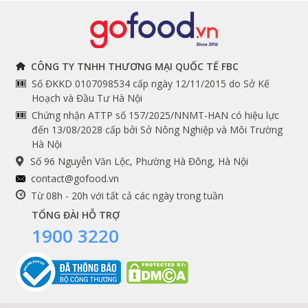
Đồ bếp chuyên dụng
Tuyển dụng
THÔNG TIN
THEO DÕI NGAY
CÔNG TY TNHH THƯƠNG MẠI QUỐC TẾ FBC
Số ĐKKD 0107098534 cấp ngày 12/11/2015 do Sở Kế
Chính sách và quy định
Facebook
Hoạch và Đầu Tư Hà Nội
Instagram
chung
Chứng nhận ATTP số 157/2025/NNMT-HAN có hiệu lực
đến 13/08/2028 cấp bởi Sở Nông Nghiệp và Môi Trường
Youtube
Hướng dẫn đặt hàng
Hà Nội
Tiktok
Cam kết chất lượng
Số 96 Nguyễn Văn Lộc, Phường Hà Đông, Hà Nội
Grab
contact@gofood.vn
Shopee
Từ 08h - 20h với tất cả các ngày trong tuần
TỔNG ĐÀI HỖ TRỢ
1900 3220
DỊCH VỤ
Premium services
Gói quà biếu tặng