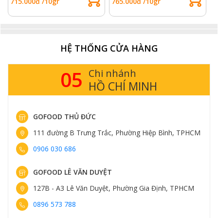
715.000đ /10gr
765.000đ /10gr
9
HỆ THỐNG CỬA HÀNG
05
Chi nhánh
HỒ CHÍ MINH
GOFOOD THỦ ĐỨC
111 đường B Trưng Trắc, Phường Hiệp Bình, TPHCM
0906 030 686
GOFOOD LÊ VĂN DUYỆT
127B - A3 Lê Văn Duyệt, Phường Gia Định, TPHCM
0896 573 788