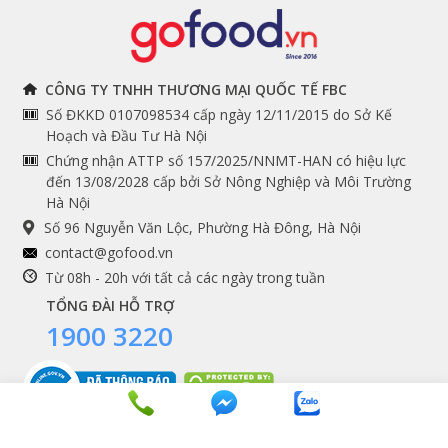
Đồ bếp chuyên dụng
Tuyển dụng
THÔNG TIN
THEO DÕI NGAY
CÔNG TY TNHH THƯƠNG MẠI QUỐC TẾ FBC
Số ĐKKD 0107098534 cấp ngày 12/11/2015 do Sở Kế
Chính sách và quy định
Facebook
Hoạch và Đầu Tư Hà Nội
Instagram
chung
Chứng nhận ATTP số 157/2025/NNMT-HAN có hiệu lực
đến 13/08/2028 cấp bởi Sở Nông Nghiệp và Môi Trường
Youtube
Hướng dẫn đặt hàng
Hà Nội
Tiktok
Cam kết chất lượng
Số 96 Nguyễn Văn Lộc, Phường Hà Đông, Hà Nội
Grab
contact@gofood.vn
Shopee
Từ 08h - 20h với tất cả các ngày trong tuần
TỔNG ĐÀI HỖ TRỢ
1900 3220
DỊCH VỤ
Premium services
Gói quà biếu tặng