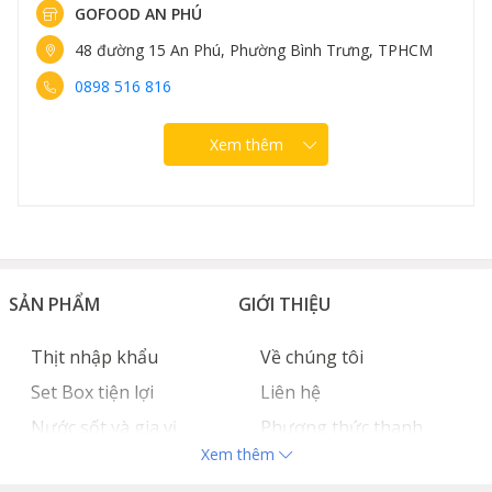
GOFOOD AN PHÚ
48 đường 15 An Phú, Phường Bình Trưng, TPHCM
0898 516 816
Xem thêm
SẢN PHẨM
GIỚI THIỆU
Thịt nhập khẩu
Về chúng tôi
Set Box tiện lợi
Liên hệ
Nước sốt và gia vị
Phương thức thanh
Xem thêm
Hải sản nhập khẩu
toán