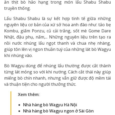
ăn thịt bò hảo hạng trong món lẩu Shabu Shabu
truyền thống.
Lẩu Shabu Shabu là sự kết hợp tinh tế giữa những
nguyên liệu cơ bản của xứ sở hoa anh đào như: tảo bẹ
Kombu, giấm Ponzu, củ cải trắng, sốt mè Gome Dare
Nhật, đậu phụ, nấm,... Những nguyên liệu trên tạo ra
nồi nước nhúng lẩu ngọt thanh và chua nhẹ nhàng,
giúp tôn lên vị ngon thuần tuý của những lát bò Wagyu
khi nhúng vào.
Bò Wagyu dùng để nhúng lẩu thường được cắt thành
từng lát mỏng so với khi nướng. Cách cắt thái này giúp
miếng bò chín nhanh, nhưng vẫn giữ được độ mềm tái
và thuận tiện cho người thưởng thức.
Xem thêm:
Nhà hàng bò Wagyu Hà Nội
Nhà hàng bò Wagyu ngon ở Sài Gòn