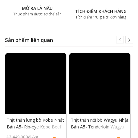
MỞ RA LÀ NẤU
TÍCH ĐIỂM KHÁCH HÀNG
Thực phẩm được sơ chế sẵn
Tích điểm 1% giá trị đơn hàng
Sản phẩm liên quan
Thịt thăn lưng bò Kobe Nhật
Thịt thăn nội bò Wagyu Nhật
T
Bản A5- Rib-eye Kobe Beef
Bản A5- Tenderloin Wagyu
M
A5
Beef A5
A
13.449.000đ /kg