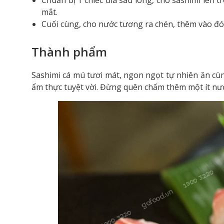
Chuẩn bị 1 chiếc đĩa sâu lòng, cho sashimi lên 
mắt.
Cuối cùng, cho nước tương ra chén, thêm vào đó
Thành phẩm
Sashimi cá mú tươi mát, ngon ngọt tự nhiên ăn cù
ẩm thực tuyệt vời. Đừng quên chấm thêm một ít nư