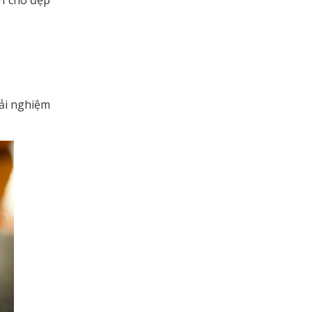
nh cho đẹp
rải nghiệm