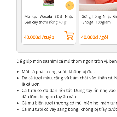
Mù tạt Wasabi S&B Nhật
Gừng hồng Nhật Gar
Bản cay thơm nồng 43 gr
(Shoga) 100gram
43.000đ /tuýp
40.000đ /gói
Để giúp món sashimi cá mú thơm ngon tròn vị, bạn 
Mắt cá phải trong suốt, không bị đục.
Da cá tươi màu, căng và bám chặt vào thân cá. N
là cá ươn.
Cá tươi có độ đàn hồi tốt. Dùng tay ấn nhẹ vào 
dấu lõm do ngón tay ấn vào.
Cá mú biển tươi thường có mùi biển hơi mặn tự n
Cá mú tươi có vây sáng bóng, không bị trầy xước