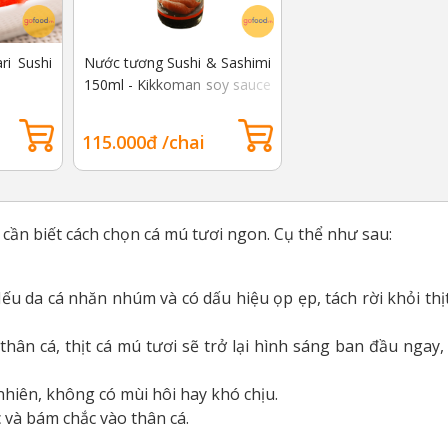
i Sushi
Nước tương Sushi & Sashimi
150ml - Kikkoman soy sauce
sushi & sashimi 150ml
115.000đ /chai
cần biết cách chọn cá mú tươi ngon. Cụ thể như sau:
ếu da cá nhăn nhúm và có dấu hiệu ọp ẹp, tách rời khỏi thịt
thân cá, thịt cá mú tươi sẽ trở lại hình sáng ban đầu ngay
hiên, không có mùi hôi hay khó chịu.
 và bám chắc vào thân cá.