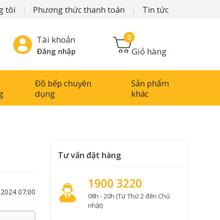
 tôi
Phương thức thanh toán
Tin tức
0
Tài khoản
Giỏ hàng
Đăng nhập
Đồ bếp chuyên
Sản phẩm
g
dụng
khác
Tư vấn đặt hàng
1900 3220
-2024 07:00
08h - 20h (Từ Thứ 2 đến Chủ
nhật)