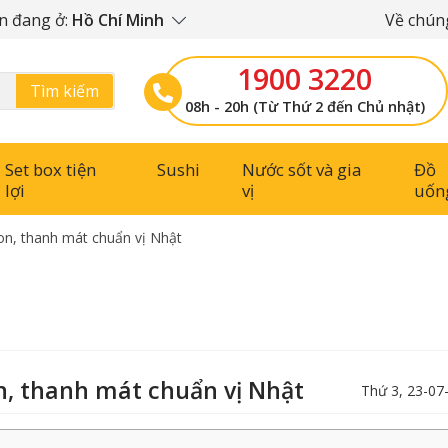
n đang ở:
Hồ Chí Minh
Về chúng
1900 3220
Tìm kiếm
08h - 20h (Từ Thứ 2 đến Chủ nhật)
Set box tiện
Sushi
Nước sốt và gia
Đồ
lợi
vị
uốn
on, thanh mát chuẩn vị Nhật
n, thanh mát chuẩn vị Nhật
Thứ 3, 23-07