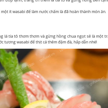
trên ướp lạnh, trang trí thêm lá tía tô và gừng hồng bên cạ
 một ít wasabi để làm nước chấm là đã hoàn thành món ăn.
ng lá tía tô thơm thơm và gừng hồng chua ngọt sẽ là một t
ớc tương wasabi để thịt cá thêm đậm đà, hấp dẫn nhé!