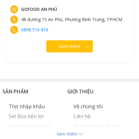
GOFOOD NGUYỄN VĂN LỘC
96 Nguyễn Văn Lộc, Phường Hà Đông, Hà Nội
0889 307 308
Xem thêm
SẢN PHẨM
GIỚI THIỆU
Thịt nhập khẩu
Về chúng tôi
Set Box tiện lợi
Liên hệ
Nước sốt và gia vị
Phương thức thanh
Xem thêm
Hải sản nhập khẩu
toán