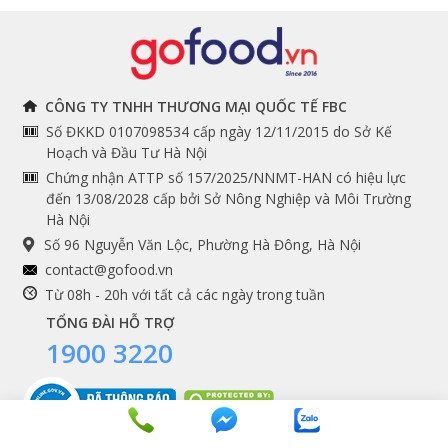
Đồ bếp chuyên dụng
Tuyển dụng
THÔNG TIN
THEO DÕI NGAY
CÔNG TY TNHH THƯƠNG MẠI QUỐC TẾ FBC
Số ĐKKD 0107098534 cấp ngày 12/11/2015 do Sở Kế
Chính sách và quy định
Facebook
Hoạch và Đầu Tư Hà Nội
Instagram
chung
Chứng nhận ATTP số 157/2025/NNMT-HAN có hiệu lực
đến 13/08/2028 cấp bởi Sở Nông Nghiệp và Môi Trường
Youtube
Hướng dẫn đặt hàng
Hà Nội
Tiktok
Cam kết chất lượng
Số 96 Nguyễn Văn Lộc, Phường Hà Đông, Hà Nội
Grab
contact@gofood.vn
Shopee
Từ 08h - 20h với tất cả các ngày trong tuần
TỔNG ĐÀI HỖ TRỢ
1900 3220
DỊCH VỤ
Premium services
Gói quà biếu tặng