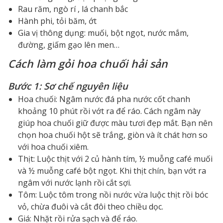
Rau răm, ngò rí , lá chanh bắc
Hành phi, tỏi băm, ớt
Gia vị thông dụng: muối, bột ngọt, nước mắm,
đường, giấm gạo lên men…
Cách làm gỏi hoa chuối hải sản
Bước 1: Sơ chế nguyên liệu
Hoa chuối: Ngâm nước đá pha nước cốt chanh
khoảng 10 phút rồi vớt ra để ráo. Cách ngâm này
giúp hoa chuối giữ được màu tươi đẹp mắt. Bạn nên
chọn hoa chuối hột sẽ trắng, giòn và ít chát hơn so
với hoa chuối xiêm.
Thịt: Luộc thịt với 2 củ hành tím, ½ muỗng café muối
và ½ muỗng café bột ngọt. Khi thịt chín, bạn vớt ra
ngâm với nước lạnh rồi cắt sợi.
Tôm: Luộc tôm trong nồi nước vừa luộc thịt rồi bóc
vỏ, chừa đuôi và cắt đôi theo chiều dọc.
Giá: Nhặt rồi rửa sạch và để ráo.