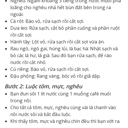
Nghêu: Ngâm khoảng 3 tiếng trong nước muối pha
loãng cho nghêu nhả hết bùn đất bên trong ra
ngoài.
Cà rốt: Bào vỏ, rửa sạch rồi cắt sợi.
Dưa leo: Rửa sạch, cắt bỏ phần cuống và phần ruột
rồi cắt sợi.
Hành tây: Lột vỏ, rửa sạch rồi cắt sợi vừa ăn.
Rau ngò, ngò gai, húng lủi, lá bạc hà: Nhặt sạch và
bỏ các lá hư, lá già. Sau đó bạn rửa sạch, để ráo
nước rồi cắt nhỏ.
Củ riềng: Bào vỏ, rửa sạch rồi cắt sợi.
Đậu phộng: Rang vàng, bóc vỏ rồi giã dập.
Bước 2: Luộc tôm, mực, nghêu
Bạn đun sôi 1 lít nước cùng 1 muỗng café muối
trong nồi.
Cho tất cả tôm, mực, nghêu cùng vài lá chanh vào
nồi nước sôi và bắt đầu luộc.
Khi thấy tôm, mực và nghêu chín đều thì bạn vớt ra.