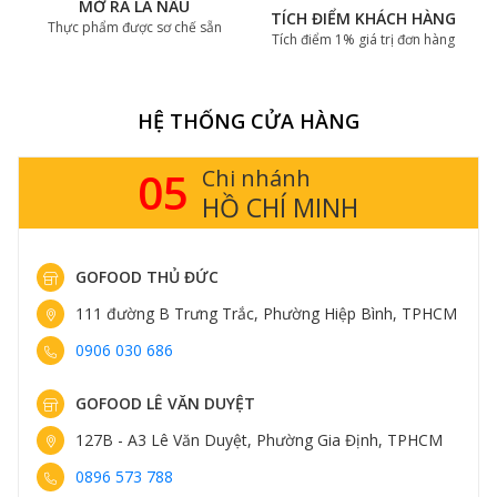
MỞ RA LÀ NẤU
TÍCH ĐIỂM KHÁCH HÀNG
Thực phẩm được sơ chế sẵn
Tích điểm 1% giá trị đơn hàng
HỆ THỐNG CỬA HÀNG
14
Chi nhánh
HÀ NỘI
GOFOOD THỤY KHUÊ
413 Thụy Khuê, Phường Tây Hồ, Hà Nội
0898 583 838
GOFOOD TRUNG KÍNH
161 Trung Kính, Phường Yên Hòa, Hà Nội
0898 582 828