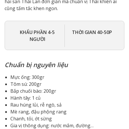
hải sản Thái Lan đơn giản mà chuẩn vị Thái khiến ai
cũng tấm tắc khen ngon.
KHẨU PHẦN 4-5
THỜI GIAN 40-50P
NGƯỜI
Chuẩn bị nguyên liệu
Mực ống: 300gr
Tôm sú: 200gr
Bắp chuối bào: 200gr
Hành tây: 1 củ
Rau húng lủi, rễ ngò, sả
Mè rang, đậu phộng rang
Chanh, tỏi, ớt sừng
Gia vị thông dụng: nước mắm, đường…