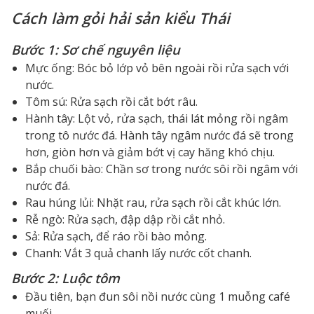
Cách làm gỏi hải sản kiểu Thái
Bước 1: Sơ chế nguyên liệu
Mực ống: Bóc bỏ lớp vỏ bên ngoài rồi rửa sạch với
nước.
Tôm sú: Rửa sạch rồi cắt bớt râu.
Hành tây: Lột vỏ, rửa sạch, thái lát mỏng rồi ngâm
trong tô nước đá. Hành tây ngâm nước đá sẽ trong
hơn, giòn hơn và giảm bớt vị cay hăng khó chịu.
Bắp chuối bào: Chần sơ trong nước sôi rồi ngâm với
nước đá.
Rau húng lủi: Nhặt rau, rửa sạch rồi cắt khúc lớn.
Rễ ngò: Rửa sạch, đập dập rồi cắt nhỏ.
Sả: Rửa sạch, để ráo rồi bào mỏng.
Chanh: Vắt 3 quả chanh lấy nước cốt chanh.
Bước 2: Luộc tôm
Đầu tiên, bạn đun sôi nồi nước cùng 1 muỗng café
muối.