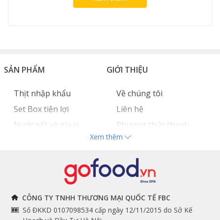
SẢN PHẨM
GIỚI THIỆU
Thịt nhập khẩu
Về chúng tôi
Set Box tiện lợi
Liên hệ
Nước sốt và gia vị
Phương thức thanh
Xem thêm
Hải sản nhập khẩu
toán
Đồ bếp chuyên dụng
Tuyển dụng
THÔNG TIN
THEO DÕI NGAY
CÔNG TY TNHH THƯƠNG MẠI QUỐC TẾ FBC
Số ĐKKD 0107098534 cấp ngày 12/11/2015 do Sở Kế
Chính sách và quy định
Facebook