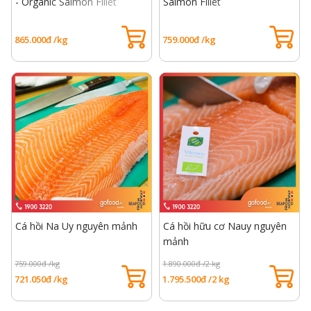
- Organic Salmon Fillet
Salmon Fillet
865.000đ /kg
759.000đ /kg
Cá hồi Na Uy nguyên mảnh
Cá hồi hữu cơ Nauy nguyên
mảnh
759.000đ /kg
1.890.000đ /2 kg
721.050đ /kg
1.795.500đ /2 kg