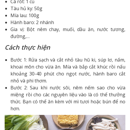
Cà rốt: 1 củ
Tàu hủ ky: 50g
Mía lau: 100g
Hành baro: 2 nhánh
Gia vị: Bột nêm chay, muối, dầu ăn, nước tương,
đường,…
Cách thực hiện
Bước 1: Rửa sạch và cắt nhỏ tàu hũ ki, súp lơ, nấm,
khoai môn cho vừa ăn. Mía và bắp cắt khúc rồi nấu
khoảng 30-40 phút cho ngọt nước, hành baro cắt
nhỏ và phi thơm.
Bước 2: Sau khi nước sôi, nêm nếm sao cho vừa
miệng rồi cho các nguyên liệu vào là có thể thưởng
thức. Bạn có thể ăn kèm với mì tươi hoặc bún để no
hơn.