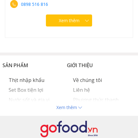
0898 516 816
Xem thêm
SẢN PHẨM
GIỚI THIỆU
Thịt nhập khẩu
Về chúng tôi
Set Box tiện lợi
Liên hệ
Nước sốt và gia vị
Phương thức thanh
Xem thêm
Hải sản nhập khẩu
toán
Đồ bếp chuyên dụng
Tuyển dụng