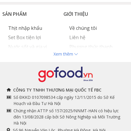
SẢN PHẨM
GIỚI THIỆU
Thịt nhập khẩu
Về chúng tôi
Set Box tiện lợi
Liên hệ
Nước sốt và gia vị
Phương thức thanh
Xem thêm
Hải sản nhập khẩu
toán
Đồ bếp chuyên dụng
Tuyển dụng
THÔNG TIN
THEO DÕI NGAY
CÔNG TY TNHH THƯƠNG MẠI QUỐC TẾ FBC
Số ĐKKD 0107098534 cấp ngày 12/11/2015 do Sở Kế
Chính sách và quy định
Facebook
Hoạch và Đầu Tư Hà Nội
Instagram
chung
Chứng nhận ATTP số 157/2025/NNMT-HAN có hiệu lực
đến 13/08/2028 cấp bởi Sở Nông Nghiệp và Môi Trường
Youtube
Hướng dẫn đặt hàng
Hà Nội
Tiktok
Cam kết chất lượng
Số 96 Nguyễn Văn Lộc, Phường Hà Đông, Hà Nội