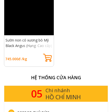
Sườn non có xương bò Mỹ
Black Angus (Hạng: Cao cấp)
- USDA Choice Short Rib
Bone In
745.000đ /kg
HỆ THỐNG CỬA HÀNG
05
Chi nhánh
HỒ CHÍ MINH