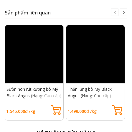
Sản phẩm liên quan
Sườn non rút xương bò Mỹ
Thăn lưng bò Mỹ Black
S
Black Angus (Hạng: Cao cấp)
Angus (Hạng: Cao cấp) -
B
- USDA Choice Short Rib
USDA Choice Rib Eye Beef
-
Boneless
B
1.545.000đ /kg
1.499.000đ /kg
7