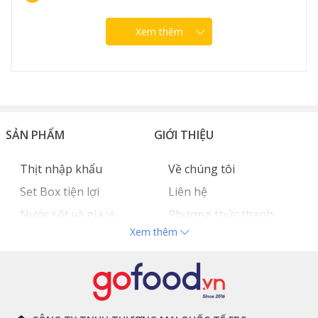
Xem thêm
SẢN PHẨM
GIỚI THIỆU
Thịt nhập khẩu
Về chúng tôi
Set Box tiện lợi
Liên hệ
Nước sốt và gia vị
Phương thức thanh
Xem thêm
Hải sản nhập khẩu
toán
Đồ bếp chuyên dụng
Tuyển dụng
THÔNG TIN
THEO DÕI NGAY