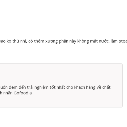
i sao ko thử nhỉ, có thêm xương phần này không mất nước, làm st
ữa hai cây thăn nội và thăn ngoại của con bò
 chế biến ở độ chín Medium. Cũng chính bởi đặc trưng của 
mềm, ngọt, cấu trúc thịt chắc và khi ăn tạo cảm giác thơ
 giá rất cao và được dùng cho các món ăn hảo hạng nhất.
uốn đem đến trải nghiệm tốt nhất cho khách hàng về chất
nh nhắn Gofood ạ.