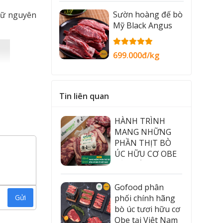
Sườn hoàng đế bò
giữ nguyên
Mỹ Black Angus
699.000đ/kg
Tin liên quan
HÀNH TRÌNH
MANG NHỮNG
PHẦN THỊT BÒ
ÚC HỮU CƠ OBE
CẬP BẾN
GOFOOD
Gofood phân
phối chính hãng
Gửi
bò úc tươi hữu cơ
Obe tại Việt Nam