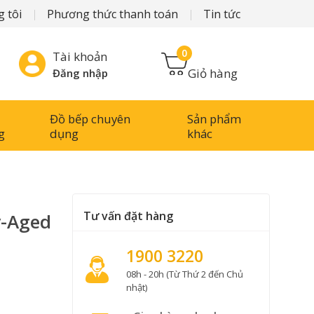
 tôi
Phương thức thanh toán
Tin tức
0
Tài khoản
Giỏ hàng
Đăng nhập
Đồ bếp chuyên
Sản phẩm
g
dụng
khác
Tư vấn đặt hàng
y-Aged
1900 3220
08h - 20h (Từ Thứ 2 đến Chủ
nhật)