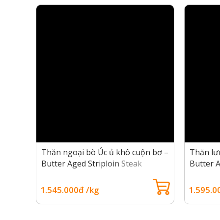
ủ khô cực sang trọng và được nhiều người ưa thích
Quy trình chế biến thịt bò ủ khô
Bò ủ khô Dry-Aged
có giá khá cao bởi quy trình tạo
đợi của người thưởng thức. Vậy quy trình chế biến
dưới đây.
Giống bò Úc Black Angus dùng để lên
Để làm ra những miếng thịt bò ủ khô thì giống bò
bò Mỹ Black Angus. Điều đặc biệt là giống bò Black
bò cao cấp nhất tại Úc.
y-
Thăn ngoại bò Úc ủ khô cuộn bơ –
Thăn lư
Butter Aged Striploin Steak
Butter 
1.545.000đ /kg
1.595.0