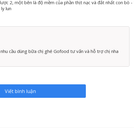
được 2, một bên là độ mềm của phần thịt nạc và đắt nhất con bò - 
ly lun
 nhu cầu dùng bữa chị ghé Gofood tư vấn và hỗ trợ chị nha
Viết bình luận
hô luôn được yêu thích tại các nhà hàng sang trọng
hữ T được lựa chọn để đem “lên tuổi” tạo thành thịt thăn c