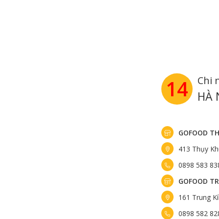
Chi 
14
HÀ 
GOFOOD TH
413 Thụy Kh
0898 583 83
GOFOOD TR
161 Trung K
Bò Úc Black Angus có
0898 582 82