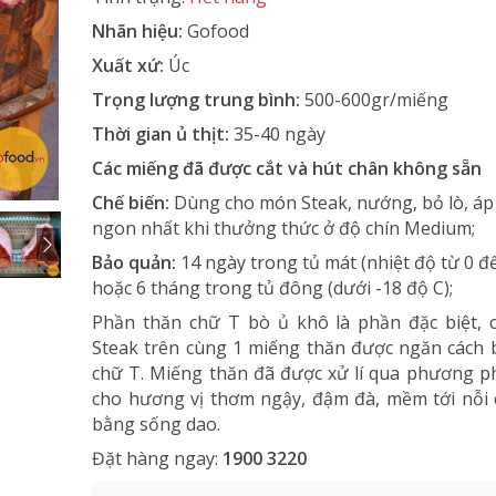
Nhãn hiệu:
Gofood
Xuất xứ:
Úc
Trọng lượng trung bình:
500-600gr/miếng
Thời gian ủ thịt:
35-40 ngày
Các miếng đã được cắt và hút chân không sẵn
Chế biến:
Dùng cho món Steak, nướng, bỏ lò, áp
ngon nhất khi thưởng thức ở độ chín Medium;
Bảo quản:
14 ngày trong tủ mát (nhiệt độ từ 0 đ
hoặc 6 tháng trong tủ đông (dưới -18 độ C);
Phần thăn chữ T bò ủ khô là phần đặc biệt, 
Steak trên cùng 1 miếng thăn được ngăn cách 
chữ T. Miếng thăn đã được xử lí qua phương p
cho hương vị thơm ngậy, đậm đà, mềm tới nỗi c
bằng sống dao.
Đặt hàng ngay:
1900 3220