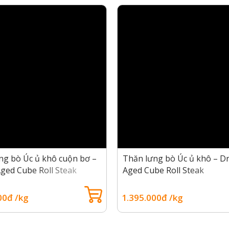
.
 Dry-Aged
 ra một miếng thịt ủ khô đòi hỏi sự tỉ mỉ của người chế biến
 bò ủ khô có gì đặc biệt, Gofood sẽ chia sẻ với bạn ngay 
 tuổi
 được chọn là bò Úc Black Angus. Chắc hẳn bạn đã từng ngh
 Angus cũng có mặt tại Úc. Đây là giống bò có lông màu đen
ng bò Úc ủ khô cuộn bơ –
Thăn lưng bò Úc ủ khô – Dr
Aged Cube Roll Steak
Aged Cube Roll Steak
00đ /kg
1.395.000đ /kg