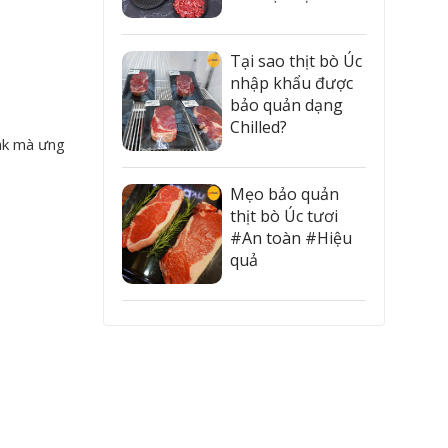
Tại sao thịt bò Úc
nhập khẩu được
bảo quản dạng
Chilled?
eak mà ưng
Mẹo bảo quản
thịt chữ T
thịt bò Úc tươi
m ngon khó
#An toàn #Hiệu
quả