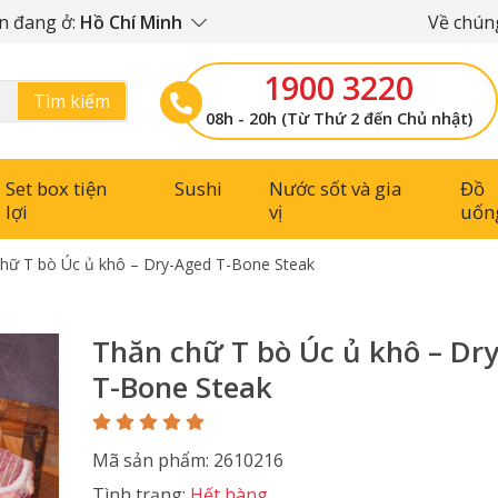
n đang ở:
Hồ Chí Minh
Về chúng
1900 3220
Tìm kiếm
08h - 20h (Từ Thứ 2 đến Chủ nhật)
Set box tiện
Sushi
Nước sốt và gia
Đồ
lợi
vị
uốn
hữ T bò Úc ủ khô – Dry-Aged T-Bone Steak
Thăn chữ T bò Úc ủ khô – Dr
T-Bone Steak
Mã sản phẩm: 2610216
Tình trạng:
Hết hàng