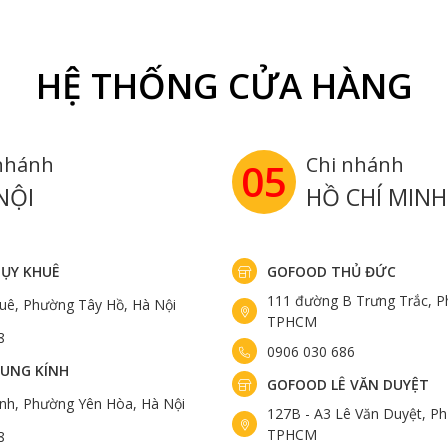
HỆ THỐNG CỬA HÀNG
nhánh
Chi nhánh
05
NỘI
HỒ CHÍ MINH
ỤY KHUÊ
GOFOOD THỦ ĐỨC
111 đường B Trưng Trắc, P
uê, Phường Tây Hồ, Hà Nội
TPHCM
8
0906 030 686
UNG KÍNH
GOFOOD LÊ VĂN DUYỆT
ính, Phường Yên Hòa, Hà Nội
127B - A3 Lê Văn Duyệt, Ph
 lông đen, được nuôi ở phía Đông nước Úc
TPHCM
8