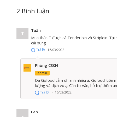
2 Bình luận
Tuấn
T
Mua thăn T được cả Tenderloin và Striploin. Tạ
cái bụng
Thịt thăn chữ T nằm ở gi
Trả lời
16/03/2022
Thịt thăn chữ T có mùi vị thơm ngon nhất khi được
là nằm giữa thăn nội và thăn ngoại nên thịt vừa 
cưỡng.
Phòng CSKH
admin
Tại các nhà hàng sang trọng, thăn chữ T thường có
Dạ Gofood cảm ơn anh nhiều ạ, Gofood luôn m
lượng và dịch vụ ạ. Cần tư vấn, hỗ trợ thêm a
Trả lời
16/03/2022
Lan
L