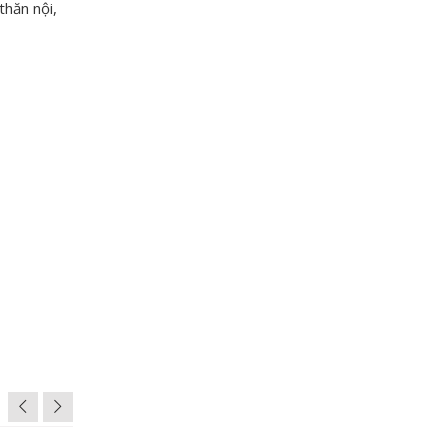
thăn nội,
hữ T bò Úc