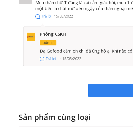
Mua thăn chữ T đúng là cái cảm giác hời, mua 1 
một bên là chút mỡ béo ngậy của thăn ngoại mê 
Trả lời
15/03/2022
Phòng CSKH
admin
Dạ Gofood cảm ơn chị đã ủng hộ ạ. Khi nào có
Trả lời
15/03/2022
Sản phẩm cùng loại
Steak từ thăn chữ T bò Úc ủ k
Chính vì những đặc tính ưu việt của mình mà thăn c