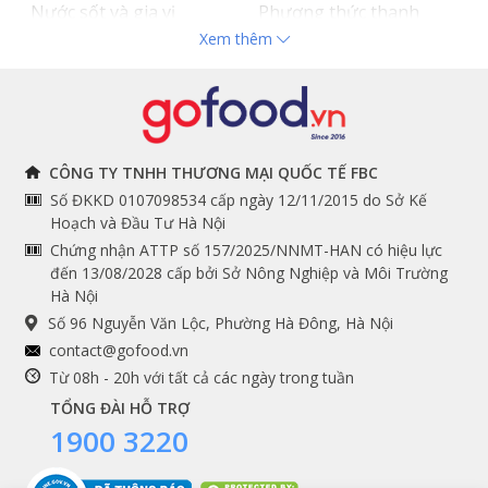
Nước sốt và gia vị
Phương thức thanh
Xem thêm
Hải sản nhập khẩu
toán
Đồ bếp chuyên dụng
Tuyển dụng
THÔNG TIN
THEO DÕI NGAY
CÔNG TY TNHH THƯƠNG MẠI QUỐC TẾ FBC
Số ĐKKD 0107098534 cấp ngày 12/11/2015 do Sở Kế
Chính sách và quy định
Facebook
Hoạch và Đầu Tư Hà Nội
Instagram
chung
Chứng nhận ATTP số 157/2025/NNMT-HAN có hiệu lực
đến 13/08/2028 cấp bởi Sở Nông Nghiệp và Môi Trường
Youtube
Hướng dẫn đặt hàng
Hà Nội
Tiktok
Cam kết chất lượng
Số 96 Nguyễn Văn Lộc, Phường Hà Đông, Hà Nội
Grab
contact@gofood.vn
Shopee
Từ 08h - 20h với tất cả các ngày trong tuần
TỔNG ĐÀI HỖ TRỢ
1900 3220
DỊCH VỤ