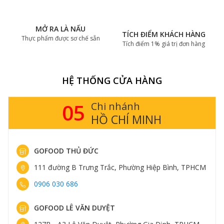
MỞ RA LÀ NẤU
TÍCH ĐIỂM KHÁCH HÀNG
Thực phẩm được sơ chế sẵn
Tích điểm 1% giá trị đơn hàng
HỆ THỐNG CỬA HÀNG
05
Chi nhánh
HỒ CHÍ MINH
GOFOOD THỦ ĐỨC
111 đường B Trưng Trắc, Phường Hiệp Bình, TPHCM
0906 030 686
GOFOOD LÊ VĂN DUYỆT