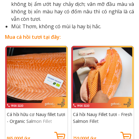
không bị ẩm ướt hay chảy dịch; vân mỡ đầu màu và
không bị xỉn màu hay có đốm nâu thì có nghĩa là cá
vẫn còn tươi.
Mùi: Thơm, không có mùi lạ hay bị hắc.
Mua cá hồi tươi tại đây:
Cá hồi hữu cơ Nauy fillet tươi
Cá hồi Nauy Fillet tươi - Fresh
- Organic Salmon Fillet
Salmon Fillet
865.000đ /kg
759.000đ /kg