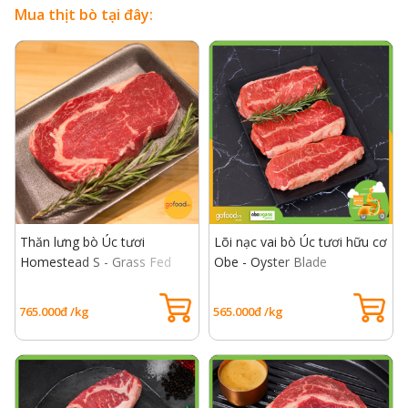
Mua thịt bò tại đây:
Thăn lưng bò Úc tươi
Lõi nạc vai bò Úc tươi hữu cơ
Homestead S - Grass Fed
Obe - Oyster Blade
Beef Rib Eye S
765.000đ /kg
565.000đ /kg