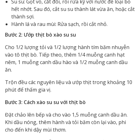
Su su: Gọt vỏ, cắt đôi, rồi rửa kỹ với nước để loại bỏ
hết nhớt. Sau đó, cắt su su thành lát vừa ăn, hoặc cắt
thành sợi.
Hành lá và rau mùi: Rửa sạch, rồi cắt nhỏ.
Bước 2: Ướp thịt bò xào su su
Cho 1/2 lượng tỏi và 1/2 lượng hành tím băm nhuyễn
vào tô thịt bò. Tiếp theo, thêm 1/4 muỗng canh hạt
nêm, 1 muỗng canh dầu hào và 1/2 muỗng canh dầu
ăn.
Trộn đều các nguyên liệu và ướp thịt trong khoảng 10
phút để thấm gia vị.
Bước 3: Cách xào su su với thịt bò
Đặt chảo lên bếp và cho vào 1,5 muỗng canh dầu ăn.
Khi dầu nóng, thêm hành và tỏi băm còn lại vào, phi
cho đến khi dậy mùi thơm.