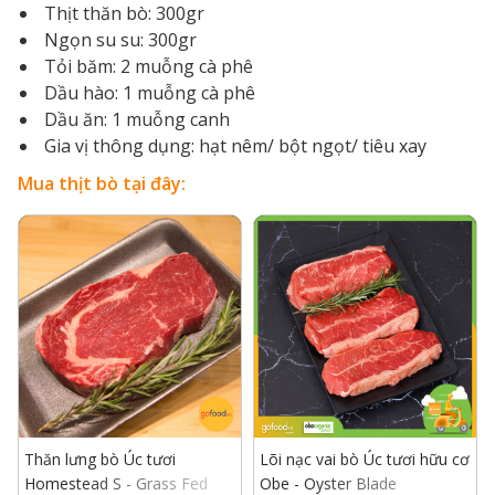
Thịt thăn bò: 300gr
Ngọn su su: 300gr
Tỏi băm: 2 muỗng cà phê
Dầu hào: 1 muỗng cà phê
Dầu ăn: 1 muỗng canh
Gia vị thông dụng: hạt nêm/ bột ngọt/ tiêu xay
Mua thịt bò tại đây:
Thăn lưng bò Úc tươi
Lõi nạc vai bò Úc tươi hữu cơ
Homestead S - Grass Fed
Obe - Oyster Blade