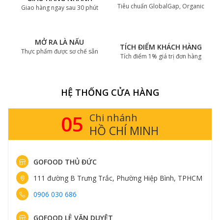
Tiêu chuẩn GlobalGap, Organic
Giao hàng ngay sau 30 phút
MỞ RA LÀ NẤU
TÍCH ĐIỂM KHÁCH HÀNG
Thực phẩm được sơ chế sẵn
Tích điểm 1% giá trị đơn hàng
HỆ THỐNG CỬA HÀNG
05
Chi nhánh
HỒ CHÍ MINH
GOFOOD THỦ ĐỨC
111 đường B Trưng Trắc, Phường Hiệp Bình, TPHCM
0906 030 686
GOFOOD LÊ VĂN DUYỆT