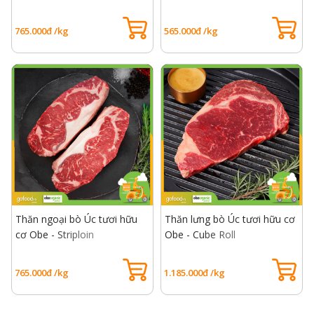
Beef Rib Eye S
765.000đ /kg
565.000đ /kg
Thăn ngoại bò Úc tươi hữu
Thăn lưng bò Úc tươi hữu cơ
cơ Obe - Striploin
Obe - Cube Roll
765.000đ /kg
1.185.000đ /kg