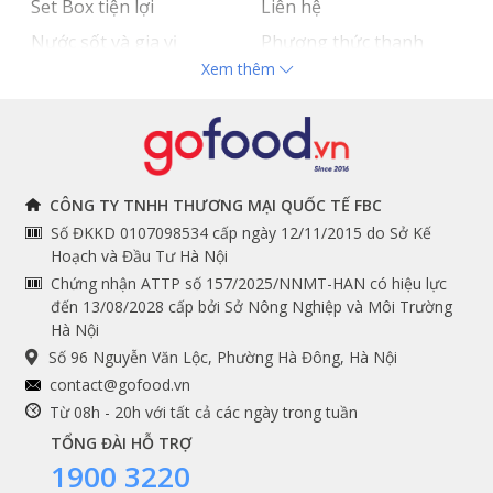
Set Box tiện lợi
Liên hệ
Nước sốt và gia vị
Phương thức thanh
Xem thêm
Hải sản nhập khẩu
toán
Đồ bếp chuyên dụng
Tuyển dụng
THÔNG TIN
THEO DÕI NGAY
CÔNG TY TNHH THƯƠNG MẠI QUỐC TẾ FBC
Số ĐKKD 0107098534 cấp ngày 12/11/2015 do Sở Kế
Chính sách và quy định
Facebook
Hoạch và Đầu Tư Hà Nội
Instagram
chung
Chứng nhận ATTP số 157/2025/NNMT-HAN có hiệu lực
đến 13/08/2028 cấp bởi Sở Nông Nghiệp và Môi Trường
Youtube
Hướng dẫn đặt hàng
Hà Nội
Tiktok
Cam kết chất lượng
Số 96 Nguyễn Văn Lộc, Phường Hà Đông, Hà Nội
Grab
contact@gofood.vn
Shopee
Từ 08h - 20h với tất cả các ngày trong tuần
TỔNG ĐÀI HỖ TRỢ
1900 3220
DỊCH VỤ