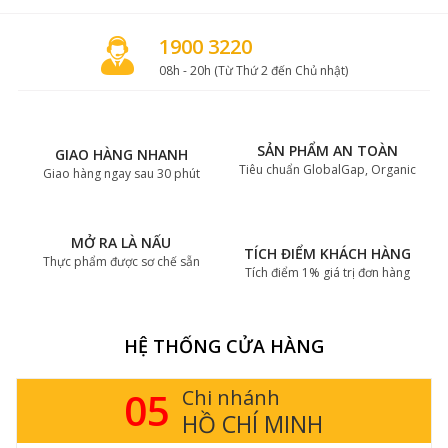
1900 3220
08h - 20h (Từ Thứ 2 đến Chủ nhật)
SẢN PHẨM AN TOÀN
GIAO HÀNG NHANH
Tiêu chuẩn GlobalGap, Organic
Giao hàng ngay sau 30 phút
MỞ RA LÀ NẤU
TÍCH ĐIỂM KHÁCH HÀNG
Thực phẩm được sơ chế sẵn
Tích điểm 1% giá trị đơn hàng
HỆ THỐNG CỬA HÀNG
14
Chi nhánh
HÀ NỘI