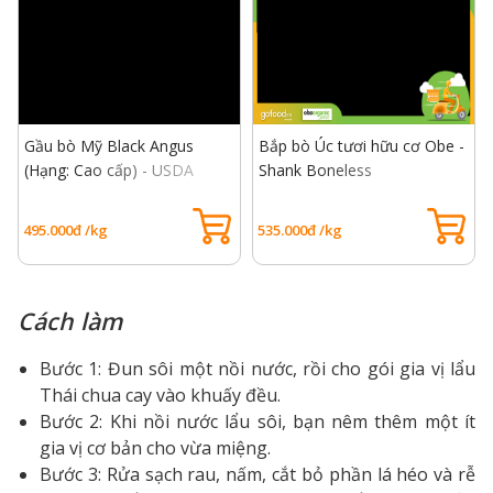
Gầu bò Mỹ Black Angus
Bắp bò Úc tươi hữu cơ Obe -
(Hạng: Cao cấp) - USDA
Shank Boneless
Choice Brisket Beef
495.000đ /kg
535.000đ /kg
Cách làm
Bước 1: Đun sôi một nồi nước, rồi cho gói gia vị lẩu
Thái chua cay vào khuấy đều.
Bước 2: Khi nồi nước lẩu sôi, bạn nêm thêm một ít
gia vị cơ bản cho vừa miệng.
Bước 3: Rửa sạch rau, nấm, cắt bỏ phần lá héo và rễ