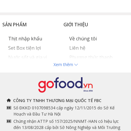
SẢN PHẨM
GIỚI THIỆU
Thịt nhập khẩu
Về chúng tôi
Set Box tiện lợi
Liên hệ
Nước sốt và gia vị
Phương thức thanh
Xem thêm
Hải sản nhập khẩu
toán
Đồ bếp chuyên dụng
Tuyển dụng
THÔNG TIN
THEO DÕI NGAY
CÔNG TY TNHH THƯƠNG MẠI QUỐC TẾ FBC
Số ĐKKD 0107098534 cấp ngày 12/11/2015 do Sở Kế
Chính sách và quy định
Facebook
Hoạch và Đầu Tư Hà Nội
Instagram
chung
Chứng nhận ATTP số 157/2025/NNMT-HAN có hiệu lực
đến 13/08/2028 cấp bởi Sở Nông Nghiệp và Môi Trường
Youtube
Hướng dẫn đặt hàng