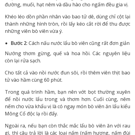
đường, muối, hạt nêm và dầu hào cho ngấm đều gia vị.
Khéo léo dồn phần nhân vào bao tử dê, dùng chỉ cột lại
thành những hình tròn, rồi lấy kéo cắt rời để thu được
những viên bò viên vừa ý.
Bước 2
: Cách nấu nước lẩu bò viên cũng rất đơn giản
Nướng thơm gừng, quế và hoa hồi. Các nguyên liệu
còn lại rửa sạch.
Cho tất cả vào nồi nước đun sôi, rồi thêm viên thịt bao
tử vào hầm cùng 60 phút.
Trong quá trình hầm, bạn nên vớt bọt thường xuyên
để nồi nước lẩu trong và thơm hơn. Cuối cùng, nêm
nếm cho vừa khẩu vị là có ngay món bò viên ăn lẩu kiểu
Mông Cổ độc lạ rồi đấy.
Ngoài ra, nếu bạn còn thắc mắc lẩu bò viên ăn với rau
gì, thì câu trả lời là các loại nấm (nấm hương, nấm đùi