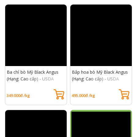
Ba chỉ bò Mỹ Black Angus
Bắp hoa bò Mỹ Black Angus
(Hạng: Cao cấp) - USDA
(Hạng: Cao cấp) - USDA
Choice Short Plate
Choice Heel Muscle
349.000đ /kg
495.000đ /kg