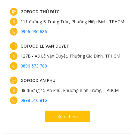
GOFOOD THỤY KHUÊ
M
413 Thụy Khuê, Phường Tây Hồ, Hà Nội
0898 583 838
GOFOOD TRUNG KÍNH
161 Trung Kính, Phường Yên Hòa, Hà Nội
0898 582 828
GOFOOD NGUYỄN VĂN LỘC
96 Nguyễn Văn Lộc, Phường Hà Đông, Hà Nội
0889 307 308
Xem thêm