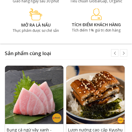
Giao hàng ngay sau 30 phút
Tiêu chuẩn GlobalGap, Organic
TÍCH ĐIỂM KHÁCH HÀNG
MỞ RA LÀ NẤU
Tích điểm 1% giá trị đơn hàng
Thực phẩm được sơ chế sẵn
Sản phẩm cùng loại
Cá trứng Nhật Bản - Shishamo chiên có lớp vỏ giòn với
bụng cá đầy trứng thơm mềm
Trong 100g cá trứng có chứa lượng
chất dinh dưỡng khổng lồ như thế
nào?
Dựa theo các nghiên cứu mới nhất, với 100g cá trứng,
chúng ta sẽ hấp thụ vào cơ thể được:
- Năng lượng: 186 Kcal
Bụng cá ngừ vây xanh -
Lươn nướng cao cấp Kyushu
C