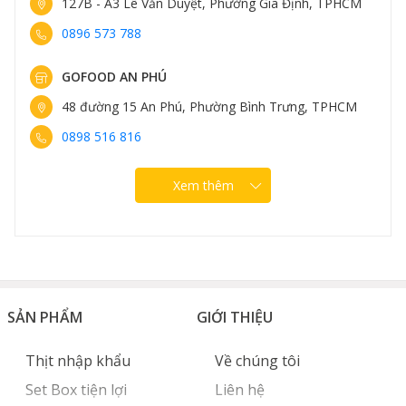
127B - A3 Lê Văn Duyệt, Phường Gia Định, TPHCM
Ngoài ra, còn rất nhiều vi chất khác hỗ trợ tuần hoàn
0896 573 788
máu, tăng cường trí nhớ, và đặc biệt, vô cùng có lợi đối
với phụ nữ mang thai.
GOFOOD AN PHÚ
48 đường 15 An Phú, Phường Bình Trưng, TPHCM
0898 516 816
Xem thêm
SẢN PHẨM
GIỚI THIỆU
Thịt nhập khẩu
Về chúng tôi
Set Box tiện lợi
Liên hệ
Cá trứng Nhật Bản đầy ắp trứng cá mềm