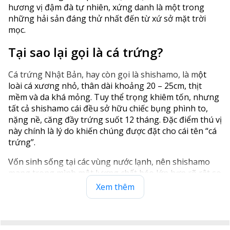
hương vị đậm đà tự nhiên, xứng danh là một trong
những hải sản đáng thử nhất đến từ xứ sở mặt trời
mọc.
Tại sao lại gọi là cá trứng
?
Cá trứng Nhật Bản, hay còn gọi là shishamo, là m
ột
loài cá xương nhỏ, thân dài khoảng 20 – 25cm, thịt
mềm và da khá mỏng. Tuy thể trọng khiêm tốn, nhưng
tất cả shishamo cái đều sở hữu chiếc bụng phình to,
nặng nề, căng đầy trứng suốt 12 tháng. Đặc điểm thú vị
này chính là lý do khiến chúng được đặt cho cái tên “cá
trứng”.
Vốn sinh sống tại các vùng nước lạnh, nên shishamo
mang trong mình một lượng chất béo lớn hơn rõ rệt so
với các loài cá khác, đảm bảo độ mềm, ngậy thơm tự
Xem thêm
nhiên. Không chỉ vậy, thịt cá còn đặc biệt giàu chất đạm,
là loại thực phẩm ngon – bổ được người dân Nhật Bản
và nhiều nơi trên thế giới hết sức ưa chuộng.