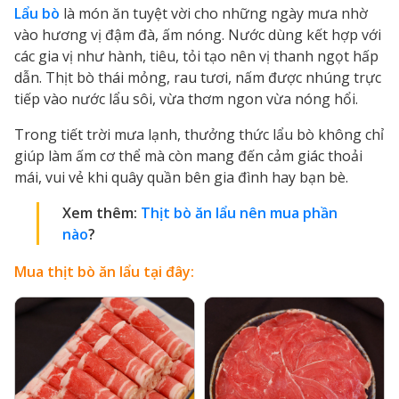
Lẩu bò
là món ăn tuyệt vời cho những ngày mưa nhờ
vào hương vị đậm đà, ấm nóng. Nước dùng kết hợp với
các gia vị như hành, tiêu, tỏi tạo nên vị thanh ngọt hấp
dẫn. Thịt bò thái mỏng, rau tươi, nấm được nhúng trực
tiếp vào nước lẩu sôi, vừa thơm ngon vừa nóng hổi.
Trong tiết trời mưa lạnh, thưởng thức lẩu bò không chỉ
giúp làm ấm cơ thể mà còn mang đến cảm giác thoải
mái, vui vẻ khi quây quần bên gia đình hay bạn bè.
Xem thêm:
Thịt bò ăn lẩu nên mua phần
nào
?
Mua thịt bò ăn lẩu tại đây: