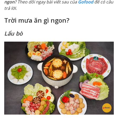
ngon
? Theo dõi ngay bài viết sau của
Gofood
để có câu
trả lời.
Trời mưa ăn gì ngon?
Lẩu bò