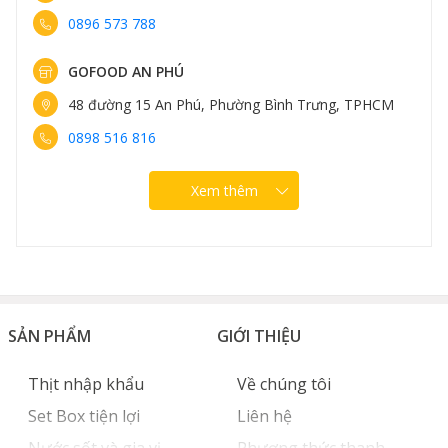
0898 582 828
GOFOOD NGUYỄN VĂN LỘC
PHCM
96 Nguyễn Văn Lộc, Phường Hà Đông, Hà Nội
0889 307 308
Xem thêm
SẢN PHẨM
GIỚI THIỆU
Thịt nhập khẩu
Về chúng tôi
Set Box tiện lợi
Liên hệ