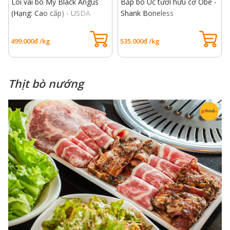
Lõi vai bò Mỹ Black Angus
Bắp bò Úc tươi hữu cơ Obe -
(Hạng: Cao cấp) - USDA
Shank Boneless
Choice Top Blade Beef
499.000đ /kg
535.000đ /kg
Thịt bò nướng