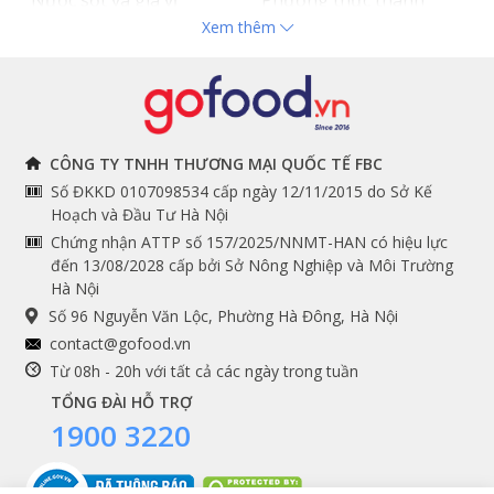
Nước sốt và gia vị
Phương thức thanh
Xem thêm
Hải sản nhập khẩu
toán
Đồ bếp chuyên dụng
Tuyển dụng
THÔNG TIN
THEO DÕI NGAY
CÔNG TY TNHH THƯƠNG MẠI QUỐC TẾ FBC
Số ĐKKD 0107098534 cấp ngày 12/11/2015 do Sở Kế
Chính sách và quy định
Facebook
Hoạch và Đầu Tư Hà Nội
Instagram
chung
Chứng nhận ATTP số 157/2025/NNMT-HAN có hiệu lực
đến 13/08/2028 cấp bởi Sở Nông Nghiệp và Môi Trường
Youtube
Hướng dẫn đặt hàng
Hà Nội
Tiktok
Cam kết chất lượng
Số 96 Nguyễn Văn Lộc, Phường Hà Đông, Hà Nội
Grab
contact@gofood.vn
Shopee
Từ 08h - 20h với tất cả các ngày trong tuần
TỔNG ĐÀI HỖ TRỢ
1900 3220
DỊCH VỤ