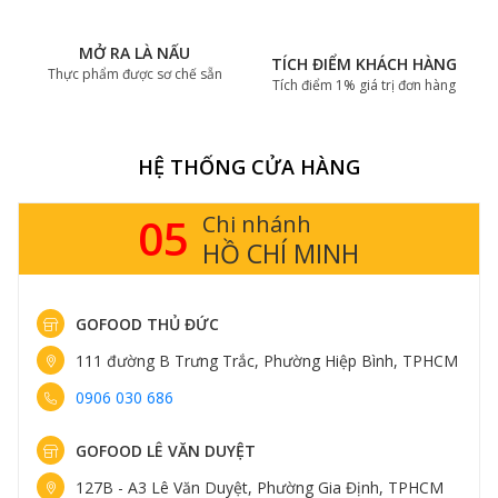
MỞ RA LÀ NẤU
TÍCH ĐIỂM KHÁCH HÀNG
Thực phẩm được sơ chế sẵn
Tích điểm 1% giá trị đơn hàng
HỆ THỐNG CỬA HÀNG
14
Chi nhánh
HÀ NỘI
GOFOOD THỤY KHUÊ
, TPHCM
413 Thụy Khuê, Phường Tây Hồ, Hà Nội
0898 583 838
GOFOOD TRUNG KÍNH
TPHCM
161 Trung Kính, Phường Yên Hòa, Hà Nội