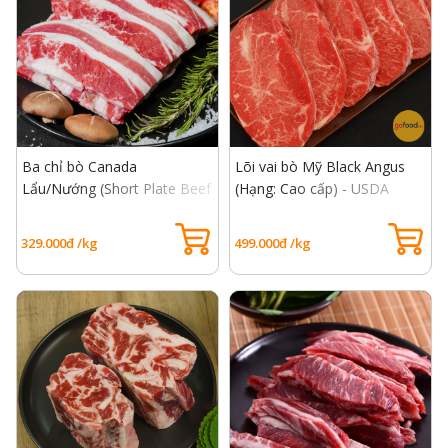
Ba chỉ bò Canada
Lõi vai bò Mỹ Black Angus
Lẩu/Nướng (Short Plate Beef
(Hạng: Cao cấp) - USDA
Canadian)
Choice Top Blade Beef
329.000đ /kg
499.000đ /kg