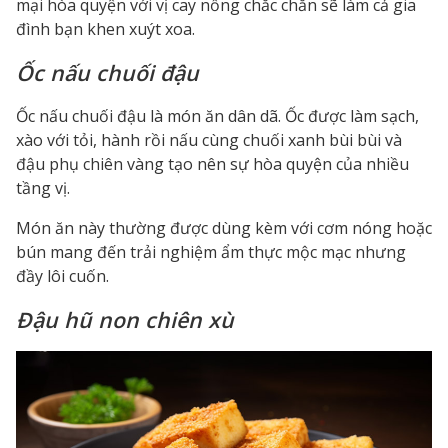
mại hòa quyện với vị cay nồng chắc chắn sẽ làm cả gia
đình bạn khen xuýt xoa.
Ốc nấu chuối đậu
Ốc nấu chuối đậu là món ăn dân dã. Ốc được làm sạch,
xào với tỏi, hành rồi nấu cùng chuối xanh bùi bùi và
đậu phụ chiên vàng tạo nên sự hòa quyện của nhiều
tầng vị.
Món ăn này thường được dùng kèm với cơm nóng hoặc
bún mang đến trải nghiệm ẩm thực mộc mạc nhưng
đầy lôi cuốn.
Đậu hũ non chiên xù