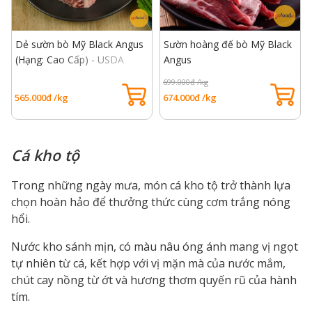
Dẻ sườn bò Mỹ Black Angus
Sườn hoàng đế bò Mỹ Black
(Hạng: Cao Cấp) - USDA
Angus
Choice Rib Finger
699.000đ /kg
565.000đ /kg
674.000đ /kg
Cá kho tộ
Trong những ngày mưa, món cá kho tộ trở thành lựa
chọn hoàn hảo để thưởng thức cùng cơm trắng nóng
hổi.
Nước kho sánh mịn, có màu nâu óng ánh mang vị ngọt
tự nhiên từ cá, kết hợp với vị mặn mà của nước mắm,
chút cay nồng từ ớt và hương thơm quyến rũ của hành
tím.