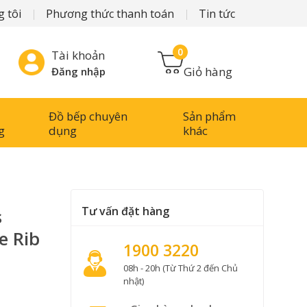
 tôi
Phương thức thanh toán
Tin tức
0
Tài khoản
Giỏ hàng
Đăng nhập
Đồ bếp chuyên
Sản phẩm
g
dụng
khác
Tư vấn đặt hàng
s
e Rib
1900 3220
08h - 20h (Từ Thứ 2 đến Chủ
nhật)