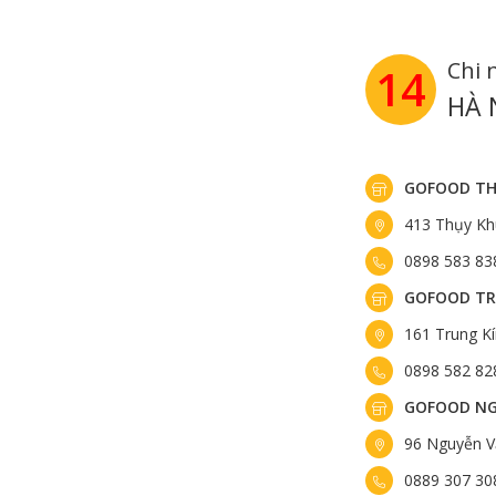
sau hạng Prime. Hạng Choice vẫn sở hữu tỷ lệ vân
và hương vị đậm đà đặc trưng của bò Mỹ.
Chi 
14
Ngoài ra, so với hạng Prime, hạng Choice có mức g
hệ thống phân loại thịt bò USDA, trong khoảng 100 
HÀ 
định và phù hợp với nhu cầu sử dụng hàng ngày.
GOFOOD TH
413 Thụy Kh
0898 583 83
GOFOOD TR
161 Trung K
0898 582 82
GOFOOD NG
96 Nguyễn V
0889 307 30