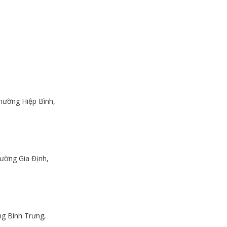
mọng nước
g kê của
n cung ổn
hường Hiệp Bình,
ường Gia Định,
g Bình Trưng,