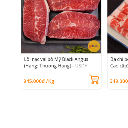
lack
Lõi nạc vai bò Mỹ Black Angus
Ba chỉ 
A
(Hạng: Thượng Hạng) - USDA
Cao cấp
Prime Top Blade Beef
Plate
945.000đ /Kg
349.000
Thăn lư
Tại sao nên chọn phân hạng Cho
Trong hệ thống xếp hạng chất lượng thịt bò của US