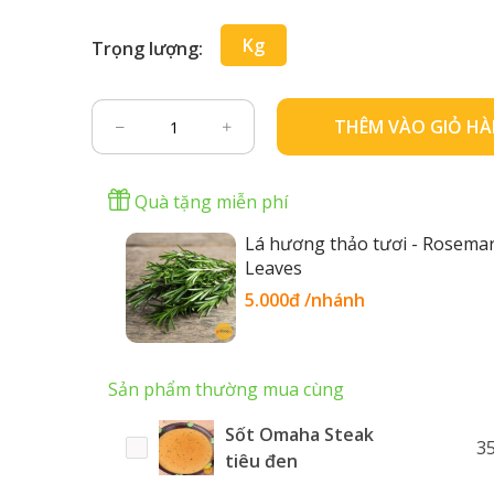
Kg
Trọng lượng:
THÊM VÀO GIỎ H
Quà tặng miễn phí
Lá hương thảo tươi - Rosema
Leaves
5.000đ /nhánh
Sản phẩm thường mua cùng
Sốt Omaha Steak
3
tiêu đen