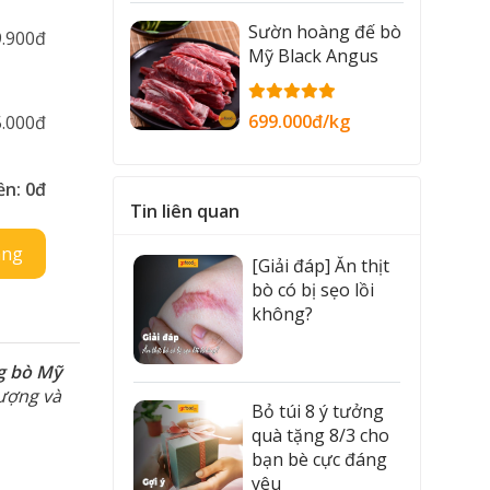
Sườn hoàng đế bò
9.900đ
Mỹ Black Angus
699.000đ/kg
5.000đ
ền:
0đ
Tin liên quan
àng
[Giải đáp] Ăn thịt
bò có bị sẹo lồi
không?
g bò Mỹ
lượng và
Bỏ túi 8 ý tưởng
quà tặng 8/3 cho
bạn bè cực đáng
yêu