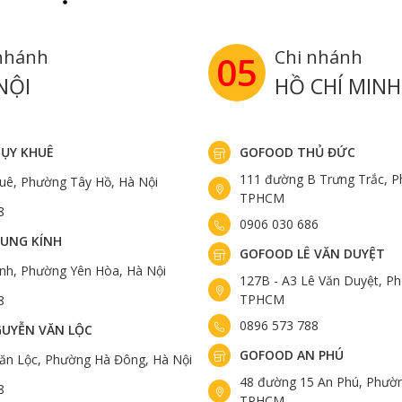
 mỡ (marbling) khá đẹp giúp miếng thịt giữ được độ mềm, 
nhánh
Chi nhánh
05
iá hợp lý hơn nhưng vẫn đảm bảo chất lượng tốt. Theo thốn
con bò thì có 65-75 con đạt tiêu chuẩn Choice, vì vậy nguồ
NỘI
HỒ CHÍ MINH
ỤY KHUÊ
GOFOOD THỦ ĐỨC
111 đường B Trưng Trắc, P
uê, Phường Tây Hồ, Hà Nội
TPHCM
8
0906 030 686
UNG KÍNH
GOFOOD LÊ VĂN DUYỆT
ính, Phường Yên Hòa, Hà Nội
127B - A3 Lê Văn Duyệt, Ph
TPHCM
8
0896 573 788
UYỄN VĂN LỘC
GOFOOD AN PHÚ
ăn Lộc, Phường Hà Đông, Hà Nội
48 đường 15 An Phú, Phườn
8
TPHCM