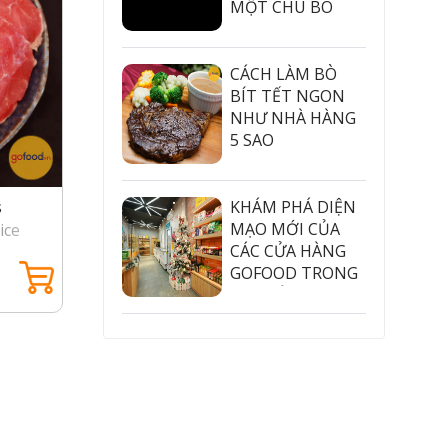
MỘT CHÚ BÒ
#gofood
#thitnhapkhau
#launuonggofood
CÁCH LÀM BÒ
BÍT TẾT NGON
NHƯ NHÀ HÀNG
5 SAO
KHÁM PHÁ DIỆN
s
Gầu bò Mỹ Black Angus (Hạng:
Lõi va
MẠO MỚI CỦA
ice
Cao cấp) - USDA Choice Brisket
Cao cấ
CÁC CỬA HÀNG
Beef
Beef
GOFOOD TRONG
495.000đ /kg
499.00
DỊP GIÁNG SINH
2021
chỉ đứng