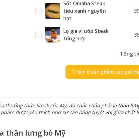
Sốt Omaha Steak
tiêu xanh nguyên
3
hạt
Lọ gia vị ướp Steak
3
tổng hợp
Tổng ti
Thêm
0
sản phẩm vào giỏ h
óa thưởng thức Steak của Mỹ, đó chắc chắn phải là
thăn lưn
n phẩm được yêu thích nhờ sự cân bằng tuyệt vời giữa chất 
a thăn lưng bò Mỹ