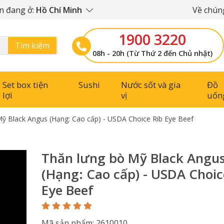
n đang ở:
Hồ Chí Minh
Về chúng
1900 3220
Tìm kiếm
08h - 20h (Từ Thứ 2 đến Chủ nhật)
Set box tiện
Sushi
Nước sốt và gia
Đồ
lợi
vị
uốn
ỹ Black Angus (Hạng: Cao cấp) - USDA Choice Rib Eye Beef
Thăn lưng bò Mỹ Black Angu
(Hạng: Cao cấp) - USDA Choic
Eye Beef
Mã sản phẩm: 2610010