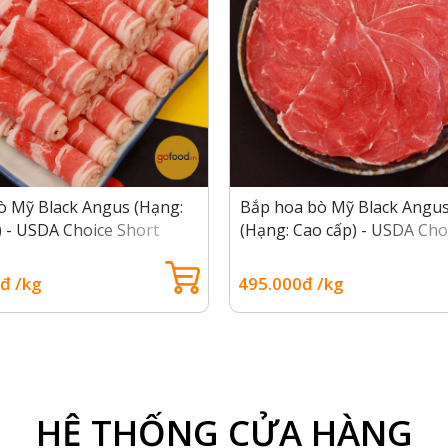
bò Mỹ Black Angus (Hạng:
Bắp hoa bò Mỹ Black Angu
) - USDA Choice Short
(Hạng: Cao cấp) - USDA Cho
Heel Muscle
đ /kg
495.000đ /kg
ng có mắt mỡ giữa miếng thịt
ice?
HỆ THỐNG CỬA HÀNG
DA, phân hạng Choice được đánh giá là dòng thịt cao cấp, 