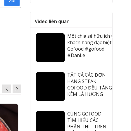
Gửi
Video liên quan
gậy thơm
ong ra
Một chia sẻ hữu ích từ
ong từng
khách hàng đặc biệt của
Gofood #gofood
#DanLe
#hiephoixuatkhauthitmy
TẤT CẢ CÁC ĐƠN
HÀNG STEAK
GOFOOD ĐỀU TẶNG
KÈM LÁ HƯƠNG
THẢO #gofood
#thucphamnhapkhau
#steak
CÙNG GOFOOD
TÌM HIỂU CÁC
PHẦN THỊT TRÊN