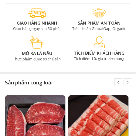
GIAO HÀNG NHANH
SẢN PHẨM AN TOÀN
Giao hàng ngay sau 30 phút
Tiêu chuẩn GlobalGap, Organic
TÍCH ĐIỂM KHÁCH HÀNG
MỞ RA LÀ NẤU
Tích điểm 1% giá trị đơn hàng
Thực phẩm được sơ chế sẵn
Sản phẩm cùng loại
Thăn ngoại bò có viền mỡ ở bên ngoài
Vì sao nên chọn thăn ngoại bò Mỹ?
Thăn ngoại bò Mỹ tại Gofood được nhiều người yêu
thích nhờ được lấy từ giống bò Black Angus - Giống bò