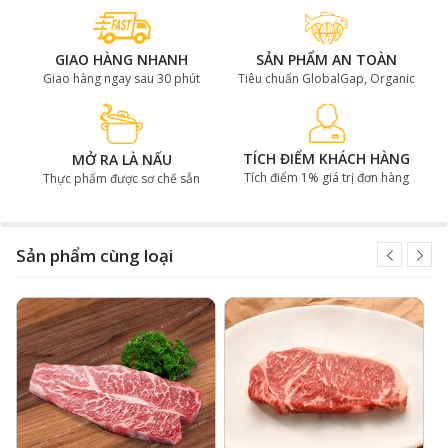
làm món gì ngon?
GIAO HÀNG NHANH
SẢN PHẨM AN TOÀN
Nếu bạn là một tín đồ thịt bò, thì không thể bỏ qua
Giao hàng ngay sau 30 phút
Tiêu chuẩn GlobalGap, Organic
phần lõi thăn cổ bò Wagyu Úc 2GR thượng hạng này.
Một số món ngon mà bạn có thể chế biến từ phần thịt
lõi thăn cổ bò là: bít tết sốt kem, thăn cổ bò cuộn nấm
kim châm, salad bò, thăn cổ bò hầm ngũ vị,...
TÍCH ĐIỂM KHÁCH HÀNG
MỞ RA LÀ NẤU
Tích điểm 1% giá trị đơn hàng
Thực phẩm được sơ chế sẵn
Sản phẩm cùng loại