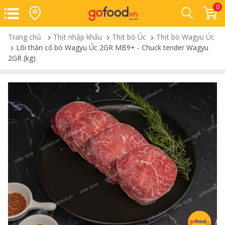
0
Trang chủ
Thịt nhập khẩu
Thịt bò Úc
Thịt bò Wagyu Úc
Lõi thăn cổ bò Wagyu Úc 2GR MB9+ - Chuck tender Wagyu
2GR (kg)