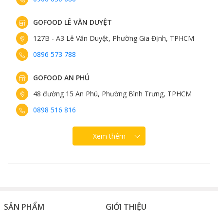
Gofood:
https://zalo.me/s/3667085479443371143/
GOFOOD LÊ VĂN DUYỆT
127B - A3 Lê Văn Duyệt, Phường Gia Định, TPHCM
0896 573 788
GOFOOD AN PHÚ
48 đường 15 An Phú, Phường Bình Trưng, TPHCM
0898 516 816
Xem thêm
SẢN PHẨM
GIỚI THIỆU