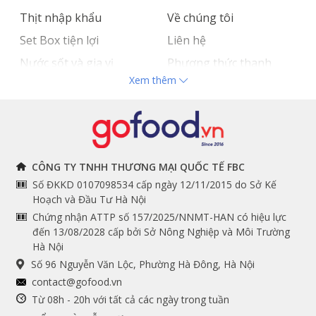
Thịt nhập khẩu
Về chúng tôi
Set Box tiện lợi
Liên hệ
Nước sốt và gia vị
Phương thức thanh
Xem thêm
Hải sản nhập khẩu
toán
Đồ bếp chuyên dụng
Tuyển dụng
THÔNG TIN
THEO DÕI NGAY
CÔNG TY TNHH THƯƠNG MẠI QUỐC TẾ FBC
Số ĐKKD 0107098534 cấp ngày 12/11/2015 do Sở Kế
Chính sách và quy định
Facebook
Hoạch và Đầu Tư Hà Nội
Instagram
chung
Chứng nhận ATTP số 157/2025/NNMT-HAN có hiệu lực
đến 13/08/2028 cấp bởi Sở Nông Nghiệp và Môi Trường
Youtube
Hướng dẫn đặt hàng
Hà Nội
Tiktok
Cam kết chất lượng
Số 96 Nguyễn Văn Lộc, Phường Hà Đông, Hà Nội
Grab
contact@gofood.vn
Shopee
Từ 08h - 20h với tất cả các ngày trong tuần