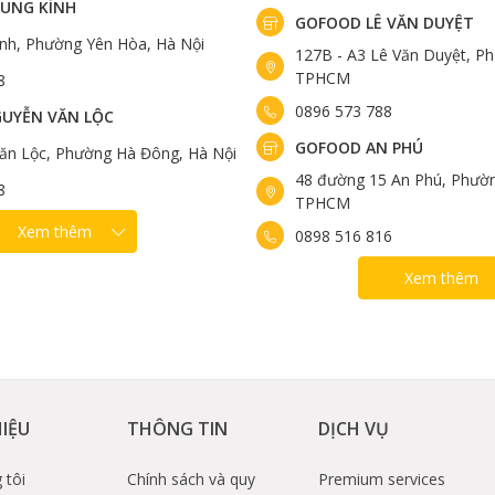
UNG KÍNH
GOFOOD LÊ VĂN DUYỆT
ính, Phường Yên Hòa, Hà Nội
127B - A3 Lê Văn Duyệt, Ph
TPHCM
8
0896 573 788
UYỄN VĂN LỘC
GOFOOD AN PHÚ
ăn Lộc, Phường Hà Đông, Hà Nội
48 đường 15 An Phú, Phườn
8
TPHCM
Xem thêm
0898 516 816
Xem thêm
HIỆU
THÔNG TIN
DỊCH VỤ
 tôi
Chính sách và quy
Premium services