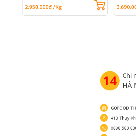
2.950.000đ /Kg
3.690.0
Chi 
14
HÀ 
GOFOOD TH
413 Thụy Kh
0898 583 83