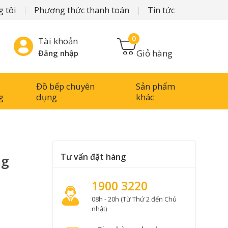
 tôi
Phương thức thanh toán
Tin tức
0
Tài khoản
Giỏ hàng
Đăng nhập
Đồ bếp chuyên
Sản phẩm
g
dụng
khác
Tư vấn đặt hàng
ng
1900 3220
08h - 20h (Từ Thứ 2 đến Chủ
nhật)