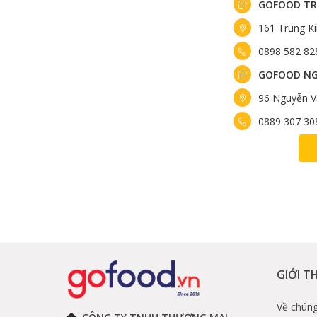
GOFOOD TR
161 Trung K
0898 582 82
GOFOOD NG
96 Nguyễn V
0889 307 30
GIỚI T
Về chúng