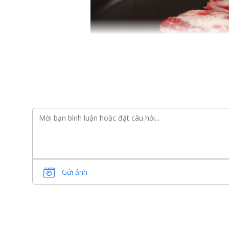
Gửi ảnh
Bò Wagyu Úc
tại Gofood được nhập khẩu từ King Ri
con bò được lựa chọn có cấu trúc di truyền từ 50% 