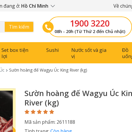
n đang ở:
Hồ Chí Minh
Về chúng
1900 3220
Tìm kiếm
08h - 20h (Từ Thứ 2 đến Chủ nhật)
Set box tiện
Sushi
Nước sốt và gia
Đồ
lợi
vị
uốn
 Úc
Sườn hoàng đế Wagyu Úc King River (kg)
Sườn hoàng đế Wagyu Úc Ki
River (kg)
Mã sản phẩm: 2611188
Tình trạng:
Còn hàng