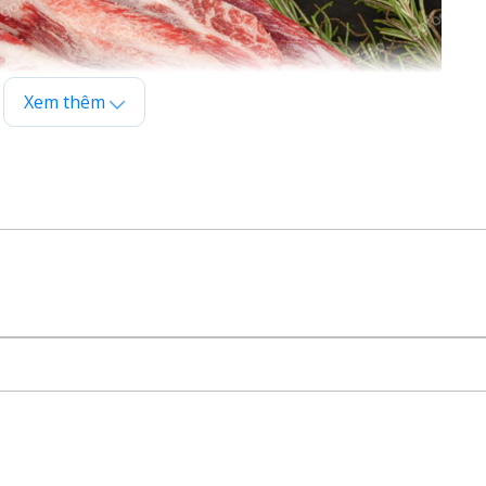
Xem thêm
ver - Thương hiệu thịt bò có uy tín và lịch sử lâu đời của
(F1) - 93,75% (F4) gốc bò Wagyu Nhật.