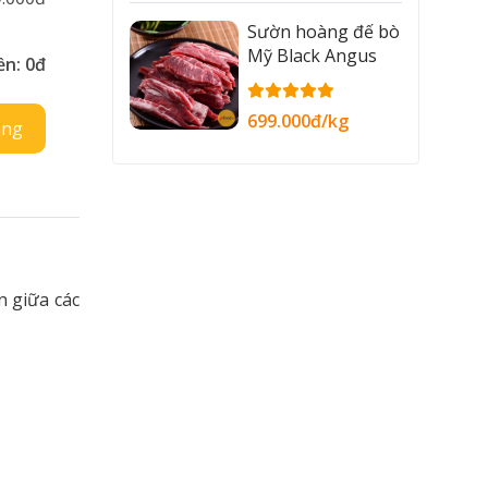
Sườn hoàng đế bò
Mỹ Black Angus
ền:
0đ
699.000đ/kg
àng
n giữa các