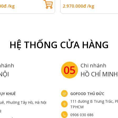
00đ /kg
2.970.000đ /kg
HỆ THỐNG CỬA HÀNG
nhánh
Chi nhánh
05
NỘI
HỒ CHÍ MINH
ỤY KHUÊ
GOFOOD THỦ ĐỨC
111 đường B Trưng Trắc, P
uê, Phường Tây Hồ, Hà Nội
TPHCM
8
0906 030 686