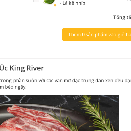
- Lá kê nhíp
Tổng ti
Thêm
0
sản phẩm vào giỏ h
c King River
trong phần sườn với các vân mỡ đặc trưng đan xen đều đặ
ơm béo ngậy.