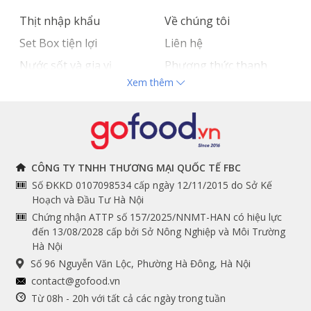
Thịt nhập khẩu
Về chúng tôi
Set Box tiện lợi
Liên hệ
Nước sốt và gia vị
Phương thức thanh
Xem thêm
Hải sản nhập khẩu
toán
Đồ bếp chuyên dụng
Tuyển dụng
THÔNG TIN
THEO DÕI NGAY
CÔNG TY TNHH THƯƠNG MẠI QUỐC TẾ FBC
Số ĐKKD 0107098534 cấp ngày 12/11/2015 do Sở Kế
Chính sách và quy định
Facebook
Hoạch và Đầu Tư Hà Nội
Instagram
chung
Chứng nhận ATTP số 157/2025/NNMT-HAN có hiệu lực
đến 13/08/2028 cấp bởi Sở Nông Nghiệp và Môi Trường
Youtube
Hướng dẫn đặt hàng
Hà Nội
Tiktok
Cam kết chất lượng
Số 96 Nguyễn Văn Lộc, Phường Hà Đông, Hà Nội
Grab
contact@gofood.vn
Shopee
Từ 08h - 20h với tất cả các ngày trong tuần