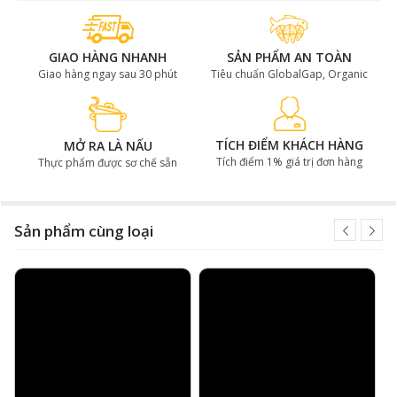
GIAO HÀNG NHANH
SẢN PHẨM AN TOÀN
Giao hàng ngay sau 30 phút
Tiêu chuẩn GlobalGap, Organic
TÍCH ĐIỂM KHÁCH HÀNG
MỞ RA LÀ NẤU
Tích điểm 1% giá trị đơn hàng
Thực phẩm được sơ chế sẵn
Sản phẩm cùng loại
Sườn rút xương Wagyu Úc King
River MB 9+ làm món gì ngon?
Sườn rút xương Wagyu Úc King River MB 9+ là sự lựa
chọn hoàn hảo cho món nướng. Khi nướng lên, lượng