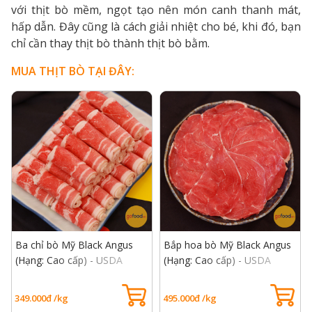
với thịt bò mềm, ngọt tạo nên món canh thanh mát,
hấp dẫn. Đây cũng là cách giải nhiệt cho bé, khi đó, bạn
chỉ cần thay thịt bò thành thịt bò bằm.
MUA THỊT BÒ TẠI ĐÂY:
Ba chỉ bò Mỹ Black Angus
Bắp hoa bò Mỹ Black Angus
(Hạng: Cao cấp) - USDA
(Hạng: Cao cấp) - USDA
Choice Short Plate
Choice Heel Muscle
349.000đ /kg
495.000đ /kg