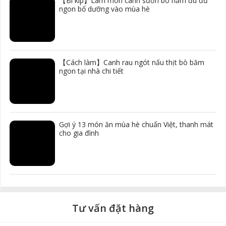
【Bí kíp】Làm món canh sườn bò hầm đu đủ
ngon bổ dưỡng vào mùa hè
【Cách làm】Canh rau ngót nấu thịt bò băm
ngon tại nhà chi tiết
Gợi ý 13 món ăn mùa hè chuẩn Việt, thanh mát
cho gia đình
Tư vấn đặt hàng