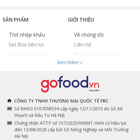
SẢN PHẨM
GIỚI THIỆU
Thịt nhập khẩu
Về chúng tôi
Set Box tiện lợi
Liên hệ
Nước sốt và gia vị
Phương thức thanh
Xem thêm
Hải sản nhập khẩu
toán
Đồ bếp chuyên dụng
Tuyển dụng
THÔNG TIN
THEO DÕI NGAY
CÔNG TY TNHH THƯƠNG MẠI QUỐC TẾ FBC
Số ĐKKD 0107098534 cấp ngày 12/11/2015 do Sở Kế
Chính sách và quy định
Facebook
Hoạch và Đầu Tư Hà Nội
Instagram
chung
Chứng nhận ATTP số 157/2025/NNMT-HAN có hiệu lực
đến 13/08/2028 cấp bởi Sở Nông Nghiệp và Môi Trường
Youtube
Hướng dẫn đặt hàng
Hà Nội