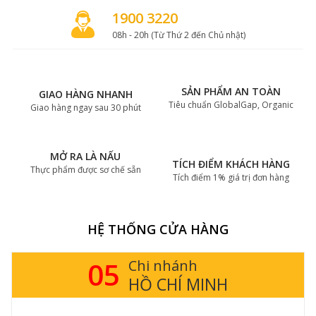
1900 3220
08h - 20h (Từ Thứ 2 đến Chủ nhật)
SẢN PHẨM AN TOÀN
GIAO HÀNG NHANH
Tiêu chuẩn GlobalGap, Organic
Giao hàng ngay sau 30 phút
MỞ RA LÀ NẤU
TÍCH ĐIỂM KHÁCH HÀNG
Thực phẩm được sơ chế sẵn
Tích điểm 1% giá trị đơn hàng
HỆ THỐNG CỬA HÀNG
05
Chi nhánh
HỒ CHÍ MINH