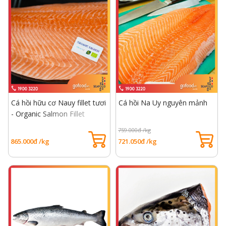
Cá hồi hữu cơ Nauy fillet tươi
Cá hồi Na Uy nguyên mảnh
- Organic Salmon Fillet
759.000đ /kg
865.000đ /kg
721.050đ /kg