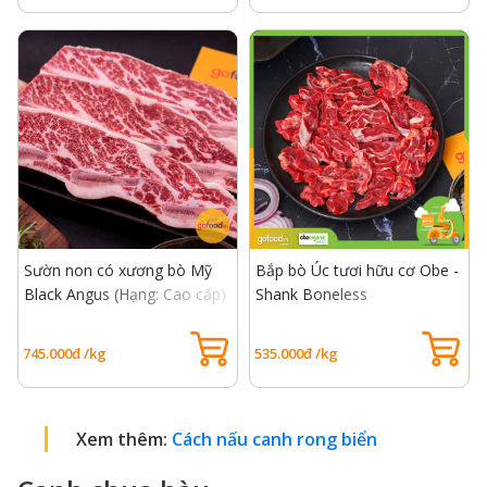
Sườn non có xương bò Mỹ
Bắp bò Úc tươi hữu cơ Obe -
Black Angus (Hạng: Cao cấp)
Shank Boneless
- USDA Choice Short Rib
Bone In
745.000đ /kg
535.000đ /kg
Xem thêm:
Cách nấu canh rong biển