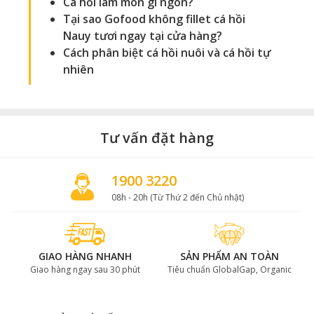
Cá hồi làm món gì ngon
?
Tại sao Gofood không fillet cá hồi
Nauy tươi ngay tại cửa hàng
?
Cách phân biệt cá hồi nuôi và cá hồi tự
nhiên
Tư vấn đặt hàng
1900 3220
08h - 20h (Từ Thứ 2 đến Chủ nhật)
GIAO HÀNG NHANH
SẢN PHẨM AN TOÀN
Giao hàng ngay sau 30 phút
Tiêu chuẩn GlobalGap, Organic