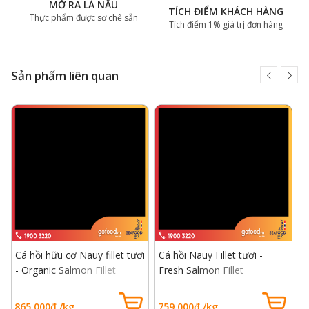
MỞ RA LÀ NẤU
TÍCH ĐIỂM KHÁCH HÀNG
Thực phẩm được sơ chế sẵn
Tích điểm 1% giá trị đơn hàng
Sản phẩm liên quan
Cá hồi hữu cơ Nauy fillet tươi
Cá hồi Nauy Fillet tươi -
C
- Organic Salmon Fillet
Fresh Salmon Fillet
c
F
865.000đ /kg
759.000đ /kg
6