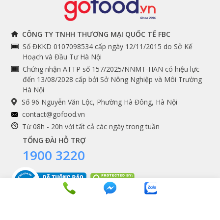
THÔNG TIN
THEO DÕI NGAY
CÔNG TY TNHH THƯƠNG MẠI QUỐC TẾ FBC
Số ĐKKD 0107098534 cấp ngày 12/11/2015 do Sở Kế
Chính sách và quy định
Facebook
Hoạch và Đầu Tư Hà Nội
Instagram
chung
Chứng nhận ATTP số 157/2025/NNMT-HAN có hiệu lực
đến 13/08/2028 cấp bởi Sở Nông Nghiệp và Môi Trường
Youtube
Hướng dẫn đặt hàng
Hà Nội
Tiktok
Cam kết chất lượng
Số 96 Nguyễn Văn Lộc, Phường Hà Đông, Hà Nội
Grab
contact@gofood.vn
Shopee
Từ 08h - 20h với tất cả các ngày trong tuần
TỔNG ĐÀI HỖ TRỢ
1900 3220
DỊCH VỤ
Premium services
Gói quà biếu tặng
Tích điểm khách hàng
Copyrights © 2016 - 2026 Gofood. All Rights Reserved