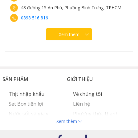
48 đường 15 An Phú, Phường Bình Trưng, TPHCM
0898 516 816
Xem thêm
SẢN PHẨM
GIỚI THIỆU
Thịt nhập khẩu
Về chúng tôi
Set Box tiện lợi
Liên hệ
Nước sốt và gia vị
Phương thức thanh
Xem thêm
Hải sản nhập khẩu
toán
Đồ bếp chuyên dụng
Tuyển dụng