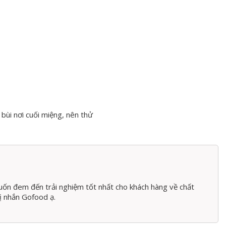
 bùi nơi cuối miệng, nên thử
 giấm
ốn đem đến trải nghiệm tốt nhất cho khách hàng về chất
hế biến thêm, đặc biệt ngon khi ăn theo kiểu sashimi hoặc
hị nhắn Gofood ạ.