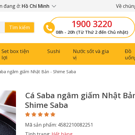
n đang ở:
Hồ Chí Minh
Về chúng
1900 3220
Tìm kiếm
08h - 20h (Từ Thứ 2 đến Chủ nhật)
Set box tiện
Sushi
Nước sốt và gia
Đồ
lợi
vị
uốn
aba ngâm giấm Nhật Bản - Shime Saba
Cá Saba ngâm giấm Nhật Bản
Shime Saba
Mã sản phẩm: 4582210082251
Tình trạng:
Hết hàng