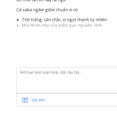
Cá saba ngâm giấm chuẩn vị có:
Thịt trắng, săn chắc, vị ngọt thanh tự nhiên.
Mùi thơm nhẹ của giấm gạo nguyên chất.
Hậu vị bùi béo, đọng lại nơi cuống họng đầy cuố
Giàu axit béo omega-3 như EPA và DHA, đặc biệt
Không chỉ là món ăn ngon, Shime Saba còn mang lại
ăn kiêng hoặc ăn uống lành mạnh.
Gửi ảnh