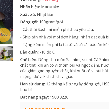
Nhãn hiệu:
Marutake
Xuất xứ:
Nhật Bản
Đóng gói:
100gram/gói.
- Cắt thái Sashimi miễn phí theo yêu cầu,
- Ship tận nhà với mọi đơn hàng, nhận đặt quà b
- Tặng kèm miễn phí lá tía tô và củ cải bào ăn kè
Bảo quản:
-18 độ C
Chế biến:
Dùng cho món Sashimi, sushi. Cá Shim
chắc thịt, khi ăn có vị thơm bùi và ngọt đậm, h
của giấm gạo nguyên chất, khi nuốt có vị bùi bùi 
miệng, dư vị kích thích vị giác.
Hạn sử dụng:
12 tháng kể từ ngày đóng gói, HSD
bao bì
Đặt hàng ngay:
1900 3220