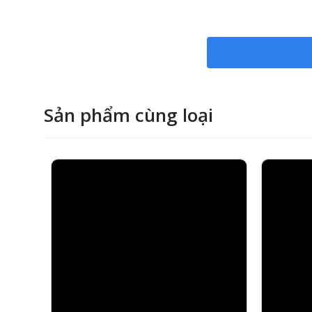
Chuẩn bị rong biển khô, một lá tía tô, củ cải bà
Đặt các nguyên liệu lên miếng rong biển, sau đó 
tương.
Khi ăn, bạn sẽ cảm nhận được sự hòa quyện tinh 
trải nghiệm vị giác rất Nhật Bản.
Sản phẩm cùng loại