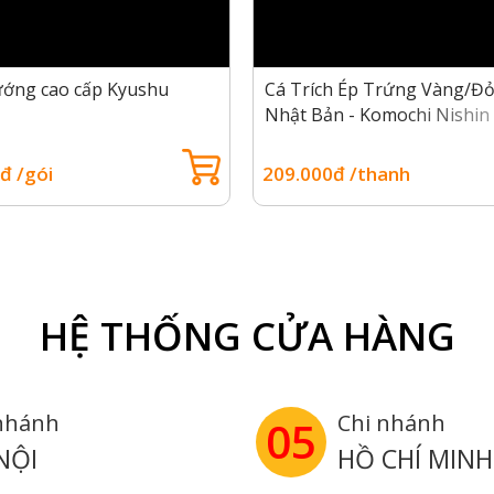
ớng cao cấp Kyushu
Cá Trích Ép Trứng Vàng/Đ
Nhật Bản - Komochi Nishin
đ /gói
209.000đ /thanh
himi cá saba ngâm giấm
ng sơ để gia tăng hương vị hoặc làm topping cho các món s
ất lượng?
HỆ THỐNG CỬA HÀNG
ọn mua cá saba ngâm giấm tại các hệ thống thực phẩm nhập
nhánh
Chi nhánh
05
tìm thấy:
NỘI
HỒ CHÍ MINH
ãng, có nguồn gốc rõ ràng.