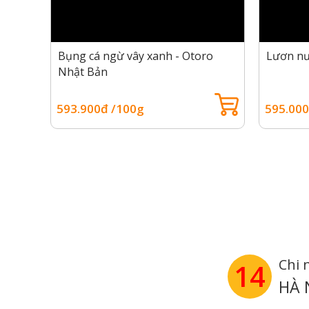
aki
Bụng cá ngừ vây xanh - Otoro
Lươn nư
Nhật Bản
593.900đ /100g
595.000
Sas
Ngoài sashimi, cá saba ngâm giấm cũng có thể nướ
Mua cá saba ngâm giấm ở đâu ch
Để đảm bảo hương vị và độ tươi ngon, bạn nên ch
tín.
Chi 
14
Tại
Gofood
Hà Nội và TP.HCM, bạn có thể dễ dàng 
HÀ 
Cá saba Nhật Bản ngâm giấm nhập khẩu chính h