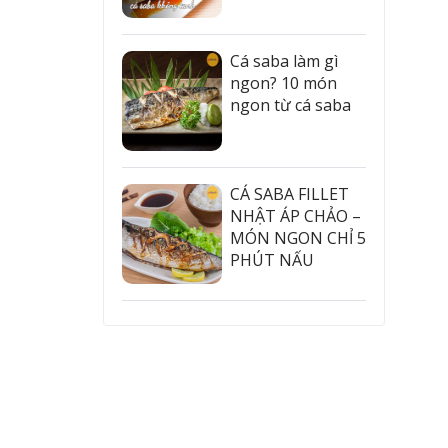
Cá saba làm gì
ngon? 10 món
ngon từ cá saba
CÁ SABA FILLET
NHẬT ÁP CHẢO –
MÓN NGON CHỈ 5
PHÚT NẤU
 sushi.