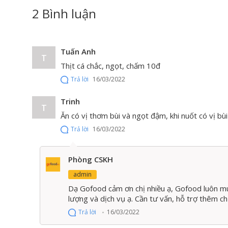
2 Bình luận
Tuấn Anh
T
Thịt cá chắc, ngọt, chấm 10đ
Trả lời
16/03/2022
Trinh
T
Ăn có vị thơm bùi và ngọt đậm, khi nuốt có vị bùi
Trả lời
16/03/2022
Phòng CSKH
Cách thưởng thức cá saba ngâm
admin
Dạ Gofood cảm ơn chị nhiều ạ, Gofood luôn mu
Cá saba ngâm giấm có thể dùng ngay mà không cần c
lượng và dịch vụ ạ. Cần tư vấn, hỗ trợ thêm c
Trả lời
16/03/2022
Gợi ý cách ăn sashimi Shime Saba đúng điệu: