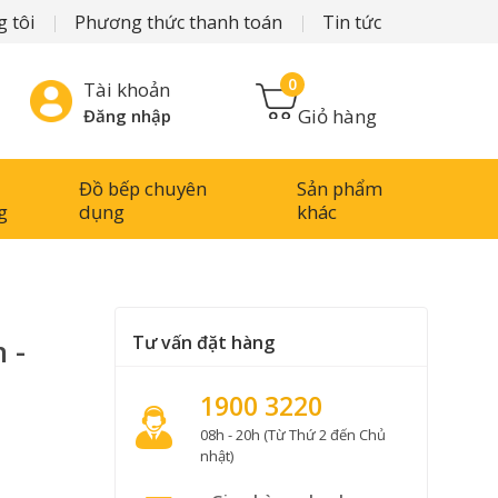
 tôi
Phương thức thanh toán
Tin tức
0
Tài khoản
Giỏ hàng
Đăng nhập
Đồ bếp chuyên
Sản phẩm
g
dụng
khác
Tư vấn đặt hàng
 -
1900 3220
08h - 20h (Từ Thứ 2 đến Chủ
nhật)