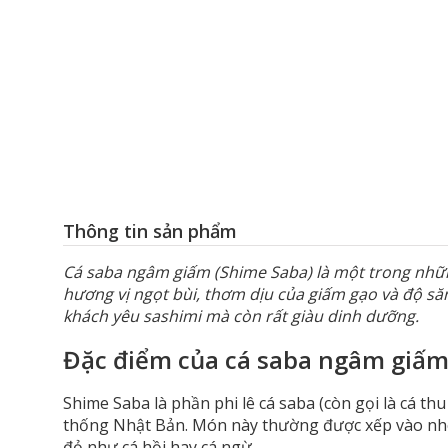
Thông tin sản phẩm
Cá saba ngâm giấm (Shime Saba) là một trong nhữn
hương vị ngọt bùi, thơm dịu của giấm gạo và độ să
khách yêu sashimi mà còn rất giàu dinh dưỡng.
Đặc điểm của cá saba ngâm giấ
Shime Saba là phần phi lê cá saba (còn gọi là cá t
thống Nhật Bản. Món này thường được xếp vào nhóm
đỏ như cá hồi hay cá ngừ.