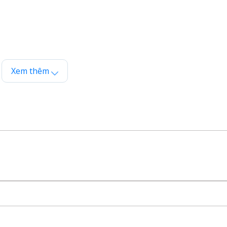
n hút.
Xem thêm
 vào mùa thu – đông.
 nhiều lợi ích cho sức khỏe tim mạch và não bộ, phù hợp vớ