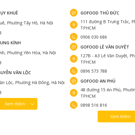
guyên hương vị và giá trị dinh dưỡng.
h hoặc chiêu đãi bạn bè.
ỤY KHUÊ
GOFOOD THỦ ĐỨC
111 đường B Trưng Trắc, P
uê, Phường Tây Hồ, Hà Nội
TPHCM
u?
8
0906 030 686
UNG KÍNH
ood
là 149.000đ/100 gr.
GOFOOD LÊ VĂN DUYỆT
ính, Phường Yên Hòa, Hà Nội
127B - A3 Lê Văn Duyệt, Ph
TPHCM
8
0896 573 788
UYỄN VĂN LỘC
GOFOOD AN PHÚ
ăn Lộc, Phường Hà Đông, Hà Nội
48 đường 15 An Phú, Phườn
8
TPHCM
Xem thêm
0898 516 816
Xem thêm