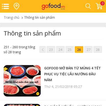
0
Trang chủ
Thông tin sản phẩm
Thông tin sản phẩm
251 - 260 trong tổng
<< /span>
23
24
25
26
27
28
số 28 trang
GOFOOD MỞ BÁN TỪ MÙNG 4 TẾT
PHỤC VỤ TIỆC LẨU NƯỚNG ĐẦU
NĂM
Thứ 4, 21/02/2018 05:27