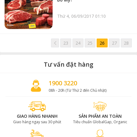
Thứ 4, 06/09/2017 01:10
<< /span>
23
24
25
26
27
28
Tư vấn đặt hàng
1900 3220
08h - 20h (Từ Thứ 2 đến Chủ nhật)
GIAO HÀNG NHANH
SẢN PHẨM AN TOÀN
Giao hàng ngay sau 30 phút
Tiêu chuẩn GlobalGap, Organic