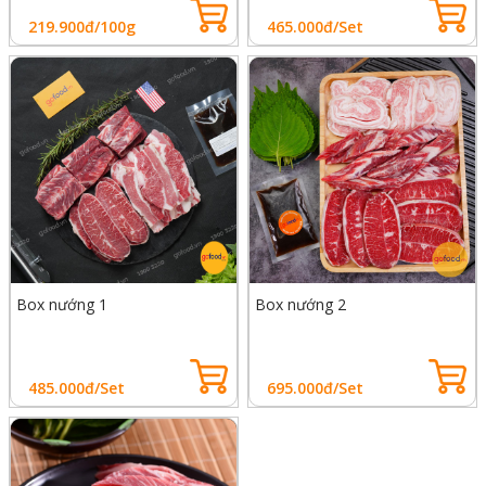
219.900đ/100g
465.000đ/Set
Box nướng 1
Box nướng 2
485.000đ/Set
695.000đ/Set