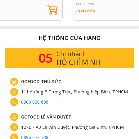
119.000đ/lọ
79.000đ/lọ
HỆ THỐNG CỬA HÀNG
14
Chi nhánh
HÀ NỘI
GOFOOD THỤY KHUÊ
HCM
413 Thụy Khuê, Phường Tây Hồ, Hà Nội
0898 583 838
GOFOOD TRUNG KÍNH
M
161 Trung Kính, Phường Yên Hòa, Hà Nội
0898 582 828