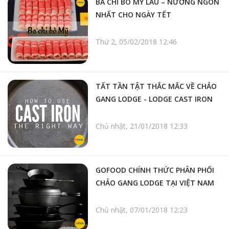
BA CHỈ BÒ MỸ LẨU – NƯỚNG NGON
NHẤT CHO NGÀY TẾT
Thứ 2, 05/02/2018 12:46
TẤT TẦN TẬT THẮC MẮC VỀ CHẢO
GANG LODGE - LODGE CAST IRON
Chủ nhật, 21/01/2018 12:33
GOFOOD CHÍNH THỨC PHÂN PHỐI
CHẢO GANG LODGE TẠI VIỆT NAM
Chủ nhật, 07/01/2018 12:23