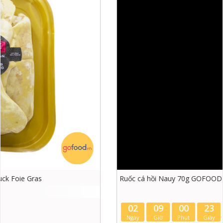
Ruốc cá hồi Nauy 70g GOFOOD
02
09
00
23
Ngày
Giờ
Phút
Giây