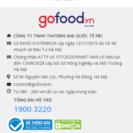
Hải sản nhập khẩu
toán
Đồ bếp chuyên dụng
Tuyển dụng
THÔNG TIN
THEO DÕI NGAY
CÔNG TY TNHH THƯƠNG MẠI QUỐC TẾ FBC
Số ĐKKD 0107098534 cấp ngày 12/11/2015 do Sở Kế
Chính sách và quy định
Facebook
Hoạch và Đầu Tư Hà Nội
Instagram
chung
Chứng nhận ATTP số 157/2025/NNMT-HAN có hiệu lực
đến 13/08/2028 cấp bởi Sở Nông Nghiệp và Môi Trường
Youtube
Hướng dẫn đặt hàng
Hà Nội
Tiktok
Cam kết chất lượng
Số 96 Nguyễn Văn Lộc, Phường Hà Đông, Hà Nội
Grab
contact@gofood.vn
Shopee
Từ 08h - 20h với tất cả các ngày trong tuần
TỔNG ĐÀI HỖ TRỢ
1900 3220
DỊCH VỤ
Premium services