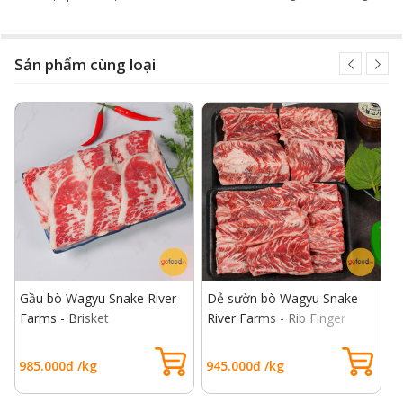
Sản phẩm cùng loại
Gầu bò Wagyu Snake River
Dẻ sườn bò Wagyu Snake
L
Farms - Brisket
River Farms - Rib Finger
F
985.000đ /kg
945.000đ /kg
7