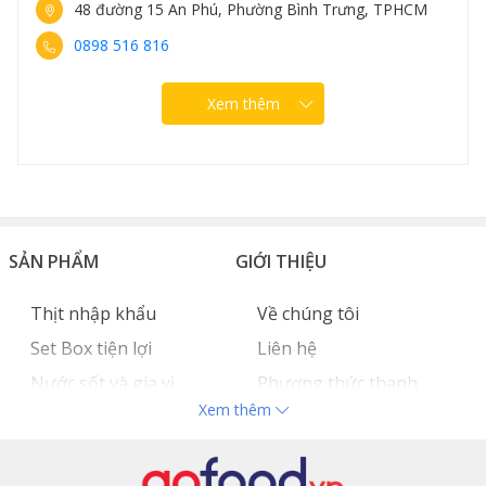
48 đường 15 An Phú, Phường Bình Trưng, TPHCM
0898 516 816
Xem thêm
SẢN PHẨM
GIỚI THIỆU
Thịt nhập khẩu
Về chúng tôi
Set Box tiện lợi
Liên hệ
Nước sốt và gia vị
Phương thức thanh
Xem thêm
Hải sản nhập khẩu
toán
Đồ bếp chuyên dụng
Tuyển dụng