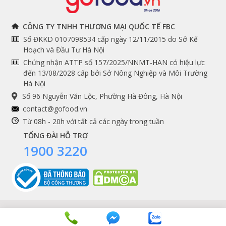
THÔNG TIN
THEO DÕI NGAY
CÔNG TY TNHH THƯƠNG MẠI QUỐC TẾ FBC
Số ĐKKD 0107098534 cấp ngày 12/11/2015 do Sở Kế
Chính sách và quy định
Facebook
Hoạch và Đầu Tư Hà Nội
Instagram
chung
Chứng nhận ATTP số 157/2025/NNMT-HAN có hiệu lực
đến 13/08/2028 cấp bởi Sở Nông Nghiệp và Môi Trường
Youtube
Hướng dẫn đặt hàng
Hà Nội
Tiktok
Cam kết chất lượng
Số 96 Nguyễn Văn Lộc, Phường Hà Đông, Hà Nội
Grab
contact@gofood.vn
Shopee
Từ 08h - 20h với tất cả các ngày trong tuần
TỔNG ĐÀI HỖ TRỢ
1900 3220
DỊCH VỤ
Premium services
Gói quà biếu tặng
Tích điểm khách hàng
Copyrights © 2016 - 2026 Gofood. All Rights Reserved