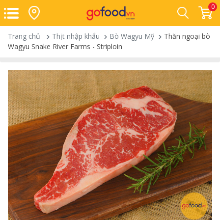
0
Trang chủ
Thịt nhập khẩu
Bò Wagyu Mỹ
Thăn ngoại bò
Wagyu Snake River Farms - Striploin