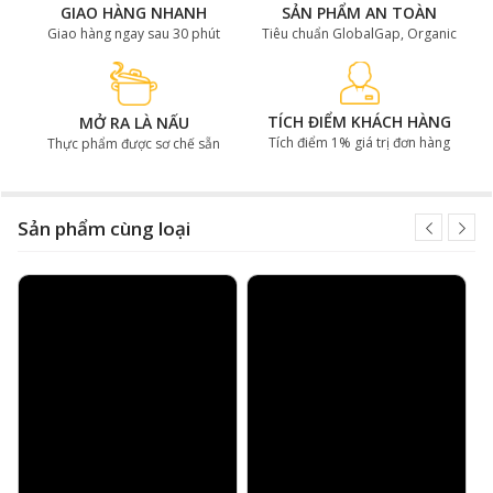
GIAO HÀNG NHANH
SẢN PHẨM AN TOÀN
Đôi nét về bò Wagyu Mỹ Snake
Giao hàng ngay sau 30 phút
Tiêu chuẩn GlobalGap, Organic
River Farms
Bò Wagyu Mỹ Snake River Farms là giống bò được lai
TÍCH ĐIỂM KHÁCH HÀNG
MỞ RA LÀ NẤU
tạo giữa giống bò đen Black Angus của Mỹ và bò
Tích điểm 1% giá trị đơn hàng
Thực phẩm được sơ chế sẵn
Wagyu Nhật Bản để cho ra những phần thịt chất lượng
cực hảo hạng.
Sản phẩm cùng loại
Từ năm 1968, Snake River Farms đã trở thành trang
trại sản xuất bò Wagyu Mỹ lớn tại Mỹ. Thịt bò Wagyu
Mỹ từ đó được giới chuyên môn đánh giá rất cao và đã
xuất hiện tại các nhà hàng sang trọng có sao Michelin.