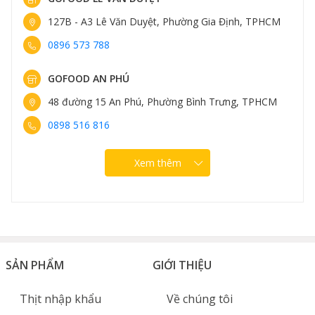
đường vân mỡ chằng chịt của bò Wagyu Nhật, lại có cả
127B - A3 Lê Văn Duyệt, Phường Gia Định, TPHCM
mùi vị đặc trưng của bò Mỹ Black Angus ăn ngũ cốc.
0896 573 788
Điểm đặc biệt là
bò Wagyu Mỹ
được cho ăn với thời
gian nhiều hơn gấp 3 lần các công nghệ quen thuộc
GOFOOD AN PHÚ
của Hoa Kỳ. Chính yếu tố này đã khiến bò Wagyu Mỹ có
hương vị đậm đà và hấp dẫn.
48 đường 15 An Phú, Phường Bình Trưng, TPHCM
0898 516 816
Xem thêm
SẢN PHẨM
GIỚI THIỆU
Thịt nhập khẩu
Về chúng tôi