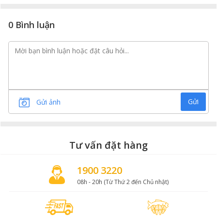
0 Bình luận
Dẻ sườn bò nằm ở vùng ức
Gửi
Gửi ảnh
Tư vấn đặt hàng
1900 3220
08h - 20h (Từ Thứ 2 đến Chủ nhật)
Dẻ sườn bò Wagyu Mỹ vân mỡ đều