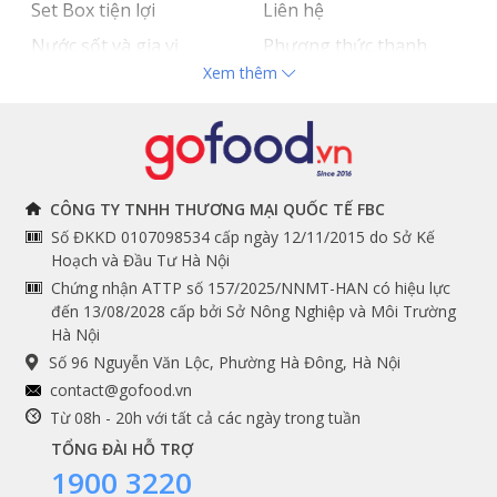
Set Box tiện lợi
Liên hệ
Bò Wagyu Mỹ được cho ăn với thời gian gấp 3 lần công nghệ
thường thấy của Hoa Kỳ
Nước sốt và gia vị
Phương thức thanh
So với bò Wagyu Nhật Bản có phần xa xỉ thì bò Wagyu
Xem thêm
Hải sản nhập khẩu
toán
Mỹ Snake River Farms có giá mềm hơn. Những phần
thịt có giá dao động từ khoảng gần 1 triệu đồng đến 2
Đồ bếp chuyên dụng
Tuyển dụng
triệu đồng. Với mức giá có phần dễ thở hơn, sản phẩm
này hứa hẹn sẽ thu hút nhiều người tiêu dùng Việt bởi
mùi vị thơm ngon cực tuyệt hảo.
THÔNG TIN
THEO DÕI NGAY
CÔNG TY TNHH THƯƠNG MẠI QUỐC TẾ FBC
Chế biến món ngon với dẻ sườn bò
Số ĐKKD 0107098534 cấp ngày 12/11/2015 do Sở Kế
Chính sách và quy định
Facebook
Wagyu Mỹ
Hoạch và Đầu Tư Hà Nội
Instagram
chung
Chứng nhận ATTP số 157/2025/NNMT-HAN có hiệu lực
đến 13/08/2028 cấp bởi Sở Nông Nghiệp và Môi Trường
Như đã đề cập phía trên,
dẻ sườn bò Wagyu Mỹ
Youtube
Hướng dẫn đặt hàng
Hà Nội
chuyên dùng cho món nướng. Những miếng thịt được
Tiktok
Cam kết chất lượng
cắt thái vừa phải, chỉ cần ướp với sốt rồi đem nướng là
Số 96 Nguyễn Văn Lộc, Phường Hà Đông, Hà Nội
Grab
có thể thưởng thức ngay. Bạn có thể tham khảo hướng
contact@gofood.vn
dẫn chuẩn bị món dẻ sườn nướng của Gofood ngay.
Shopee
Từ 08h - 20h với tất cả các ngày trong tuần
TỔNG ĐÀI HỖ TRỢ
Nguyên liệu:
1900 3220
- 1kg dẻ sườn bò Wagyu Mỹ;