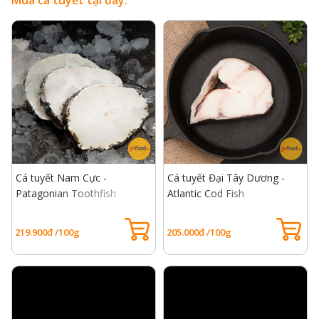
Cá tuyết Nam Cực -
Cá tuyết Đại Tây Dương -
Patagonian Toothfish
Atlantic Cod Fish
219.900đ /100g
205.000đ /100g