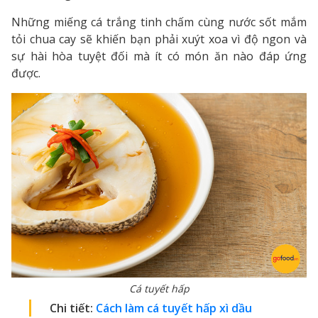
Những miếng cá trắng tinh chấm cùng nước sốt mắm
tỏi chua cay sẽ khiến bạn phải xuýt xoa vì độ ngon và
sự hài hòa tuyệt đối mà ít có món ăn nào đáp ứng
được.
Cá tuyết hấp
Chi tiết:
Cách làm cá tuyết hấp xì dầu