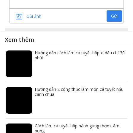
Gửi
Gửi ảnh
Xem thêm
Hướng dẫn cách làm cá tuyết hấp xì dầu chỉ 30
phút
Hướng dẫn 2 công thức làm món cá tuyết nấu
canh chua
Cách làm cá tuyết hấp hành gừng thơm, ấm
bụng