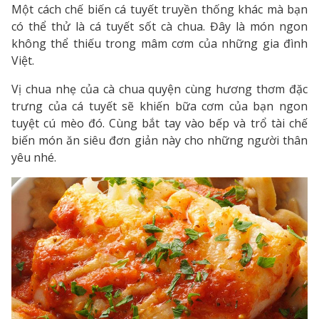
Một cách chế biến cá tuyết truyền thống khác mà bạn
có thể thử là cá tuyết sốt cà chua. Đây là món ngon
không thể thiếu trong mâm cơm của những gia đình
Việt.
Vị chua nhẹ của cà chua quyện cùng hương thơm đặc
trưng của cá tuyết sẽ khiến bữa cơm của bạn ngon
tuyệt cú mèo đó. Cùng bắt tay vào bếp và trổ tài chế
biến món ăn siêu đơn giản này cho những người thân
yêu nhé.