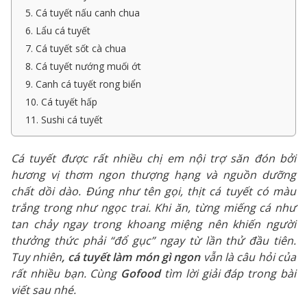
5. Cá tuyết nấu canh chua
6. Lẩu cá tuyết
7. Cá tuyết sốt cà chua
8. Cá tuyết nướng muối ớt
9. Canh cá tuyết rong biển
10. Cá tuyết hấp
11. Sushi cá tuyết
Cá tuyết được rất nhiều chị em nội trợ săn đón bởi
hương vị thơm ngon thượng hạng và nguồn dưỡng
chất dồi dào. Đúng như tên gọi, thịt cá tuyết có màu
trắng trong như ngọc trai. Khi ăn, từng miếng cá như
tan chảy ngay trong khoang miệng nên khiến người
thưởng thức phải “đổ gục” ngay từ lần thử đầu tiên.
Tuy nhiên
, cá tuyết làm món gì ngon
vẫn là câu hỏi của
rất nhiều bạn. Cùng
Gofood
tìm lời giải đáp trong bài
viết sau nhé.