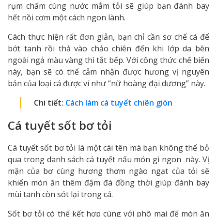
rụm chấm cùng nước mắm tỏi sẽ giúp bạn đánh bay
hết nồi cơm một cách ngon lành.
Cách thực hiện rất đơn giản, bạn chỉ cần sơ chế cá để
bớt tanh rồi thả vào chảo chiên đến khi lớp da bên
ngoài ngả màu vàng thì tắt bếp. Với công thức chế biến
này, bạn sẽ có thể cảm nhận được hương vị nguyên
bản của loại cá được ví như “nữ hoàng đại dương” này.
Chi tiết:
Cách làm cá tuyết chiên giòn
Cá tuyết sốt bơ tỏi
Cá tuyết sốt bơ tỏi là một cái tên mà bạn không thể bỏ
qua trong danh sách cá tuyết nấu món gì ngon này. Vị
mặn của bơ cùng hương thơm ngào ngạt của tỏi sẽ
khiến món ăn thêm đậm đà đồng thời giúp đánh bay
mùi tanh còn sót lại trong cá.
Sốt bơ tỏi có thể kết hợp cùng với phô mai để món ăn