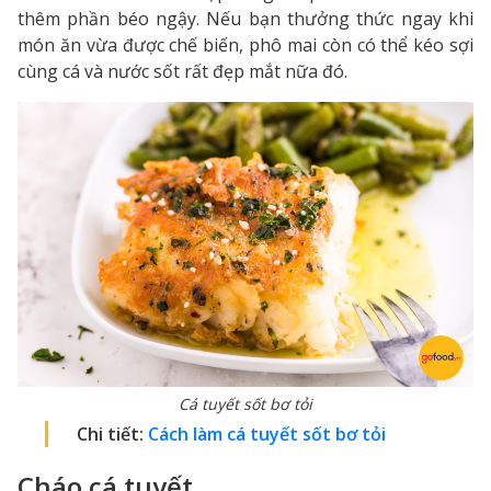
thêm phần béo ngậy. Nếu bạn thưởng thức ngay khi
món ăn vừa được chế biến, phô mai còn có thể kéo sợi
cùng cá và nước sốt rất đẹp mắt nữa đó.
Cá tuyết sốt bơ tỏi
Chi tiết:
Cách làm cá tuyết sốt bơ tỏi
Cháo cá tuyết