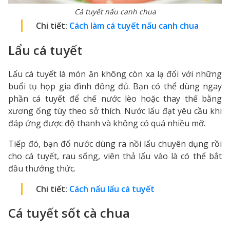
Cá tuyết nấu canh chua
Chi tiết:
Cách làm cá tuyết nấu canh chua
Lẩu cá tuyết
Lẩu cá tuyết là món ăn không còn xa lạ đối với những
buổi tụ họp gia đình đông đủ. Bạn có thể dùng ngay
phần cá tuyết để chế nước lèo hoặc thay thế bằng
xương ống tùy theo sở thích. Nước lẩu đạt yêu cầu khi
đáp ứng được độ thanh và không có quá nhiều mỡ.
Tiếp đó, bạn đổ nước dùng ra nồi lẩu chuyên dụng rồi
cho cá tuyết, rau sống, viên thả lẩu vào là có thể bắt
đầu thưởng thức.
Chi tiết:
Cách nấu lẩu cá tuyết
Cá tuyết sốt cà chua