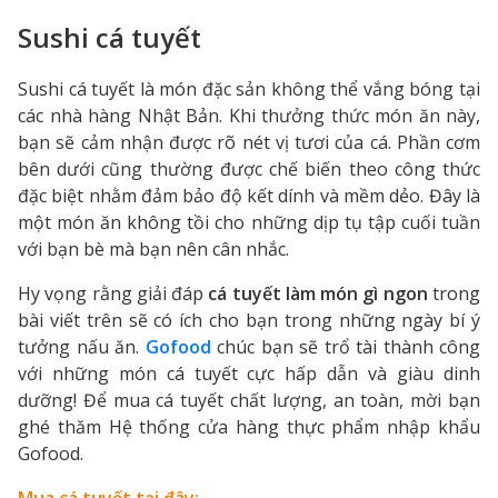
Sushi cá tuyết
Sushi cá tuyết là món đặc sản không thể vắng bóng tại
các nhà hàng Nhật Bản. Khi thưởng thức món ăn này,
bạn sẽ cảm nhận được rõ nét vị tươi của cá. Phần cơm
bên dưới cũng thường được chế biến theo công thức
đặc biệt nhằm đảm bảo độ kết dính và mềm dẻo. Đây là
một món ăn không tồi cho những dịp tụ tập cuối tuần
với bạn bè mà bạn nên cân nhắc.
Hy vọng rằng giải đáp
cá tuyết làm món gì ngon
trong
bài viết trên sẽ có ích cho bạn trong những ngày bí ý
tưởng nấu ăn.
Gofood
chúc bạn sẽ trổ tài thành công
với những món cá tuyết cực hấp dẫn và giàu dinh
dưỡng! Để mua cá tuyết chất lượng, an toàn, mời bạn
ghé thăm Hệ thống cửa hàng thực phẩm nhập khẩu
Gofood.
Mua cá tuyết tại đây: